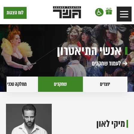
דלג לתוכן
דלג לסרגל הניווט
תיאטרון
לוח הצגות
Toggle
גשר,
הצגות
navigation
בתל
אביב
אנשי התיאטרון
לעמוד שחקנים
יוצרים
שחקנים
מחלקה טכנית
מיקי לאון