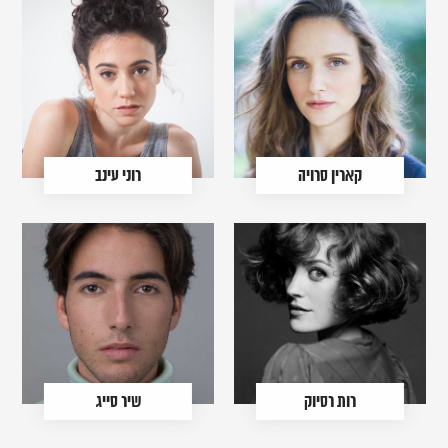
קארין סרויה
רוני עינב
רות רסיוק
שיר סייג