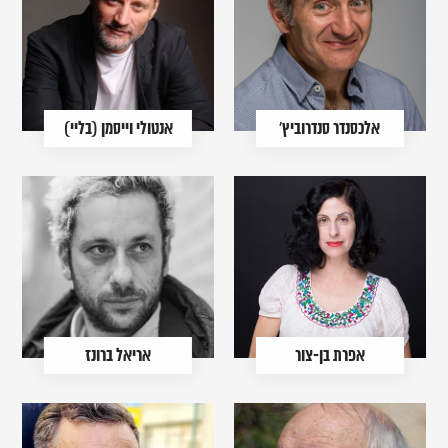
אלכסנדר סנדרוביץ'
אנטולי וייסמן (בליי)
אפרת בן-צור
אריאל ברונז