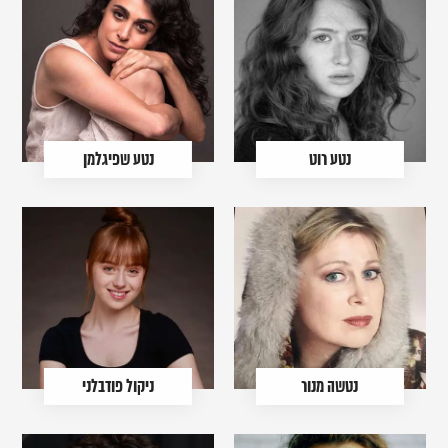
נטע רוט
נטע שפיגלמן
נטשה מנור
ניקול פודבלני