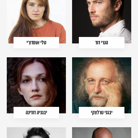
הנרי דוד
טלי אוסדצ'י
יבגני טרלצקי
יבגניה דודינה