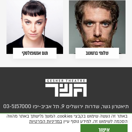
שלומי ברטונוב
תום אנטופולסקי
תיאטרון גשר, שדרות ירושלים 9, תל אביב-יפו 03-5157000
באתר זה נעשה שימוש בקבצי cookies. המשך גלישתך באתר מהווה
הסכמה לשימוש זה. למידע נוסף עיין
במדיניות הפרטיות
צור קשר
מידע על נגישות
מפת האתר
מדיניות פרטיות, תקנון ותנאי שימוש
אישור