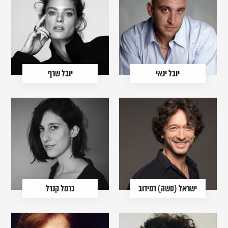
יובל ינאי
יובל שרף
ישראל (סשה) דמידוב
כרמל קנדל