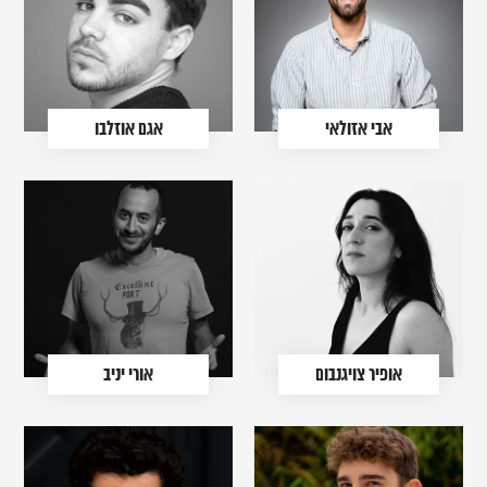
אבי אזולאי
אגם אוזלבו
אופיר צויגנבום
אורי יניב