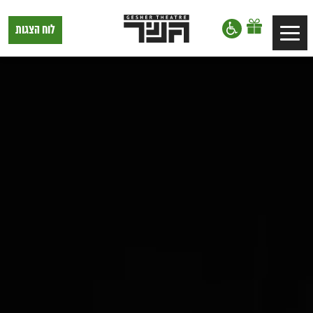
דלג לתוכן
דלג לסרגל הניווט
תיאטרון
לוח הצגות
Toggle
גשר,
הצגות
navigation
בתל
אביב