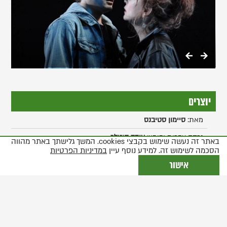
בתצוגת
גלריה
יוצרים
מאת:
סיימון סטיבנס
גרסה עברית ובימוי:
עודד קוטלר
באתר זה נעשה שימוש בקבצי cookies. המשך גלישתך באתר מהווה
הסכמה לשימוש זה. למידע נוסף עיין
במדיניות הפרטיות
תפאורה:
מיכאל קרמנקו
אישור
תלבושות:
דניאלה מור
מוסיקה:
אבי בנימין
תאורה:
אבי יונה בואנו (במבי)
ע. במאי:
לוסי דובינצ'יק