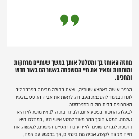
מחזה האוחז בך ומטלטל אותך במשך שעתיים מרתקות
ומותחות ומאיר את חיי המשפחה באשר הם באור חדש
ומחכים.
הרפר, אישה באמצע שנותיה, יוצאת בהולה מביתה בפרבר ליד
לונדון, בניגוד להסכמת מעבידה, לראות את אביה הגוסס ברגעיו
האחרונים בבית חולים במנצ'סטר.
לבעלה, החשוד בפשע איום, ולבתה בת ה-17 אין מושג לאן היא
נעלמה. המסע הופך מהר מאוד למסע אישי הזוי, במהלכו היא
נחשפת לגברים שונים ולאירועים דרמטיים המשנים, למעשה, את
חייה מקצה לקצה. אביה מת בינתיים, אך במפגש עם אמה,