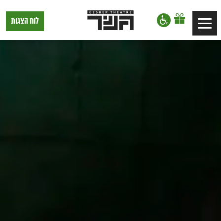
דלג לתוכן
דלג לסרגל הניווט
תיאטרון
לוח הצגות
Toggle
גשר,
הצגות
navigation
בתל
אביב