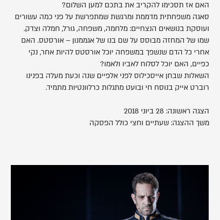
האם אז תסכימו להקריב את בתכם למען השלום?
סאגה משפחתית מדממת ומרגשת שמתפרשת על פני כמה עשורים
ועוסקת בנושאים הנצחיים: מלחמה, משפחה, גורל, חמלה וצדק.
שמו של המחזה מבוסס על שם בנו של אגממנון – אורסטס. האם
אחרי כל הדם שנשפך במשפחה יוכל אורסטס להיות אחר, נקי
כפיים, האם יוכל לסלוח לאביו ולאמו?
השאלות שבחן אייסכילוס לפני אלפיים שנה וכעת מעלה בפנינו
רוברט אייק בנוסח חי ובועט מתגלות כרלוונטיות מתמיד.
הצגה ראשונה: 28 ביוני 2018
משך ההצגה: שעתיים וחצי כולל הפסקה
,
פותח
את
התמונה
בתצוגת