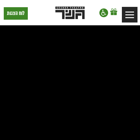
דלג לתוכן
דלג לסרגל הניווט
תיאטרון
לוח הצגות
Toggle
גשר,
הצגות
navigation
בתל
אביב