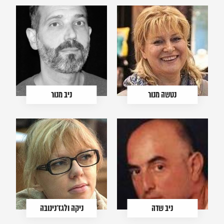
נטשה מנור
ניב מנור
ניב שדה
ניקה ולגז'נינובה