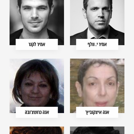
אמיר י. וולף
אמיר לקנר
אנה איצקוביץ'
אנה כרושצ'ובה