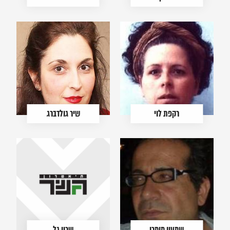
רקפת לוי
שיר גולדברג
שמעון מימרן
שרון גל