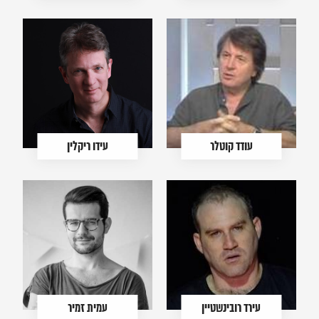
עודד קוטלר
עידו ריקלין
עירד רובינשטיין
עמית זמיר