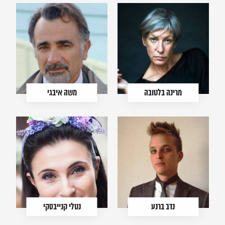
מרינה בלטובה
משה איבגי
נדב ברנע
נטלי קנייבסקי