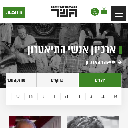
דלג לתוכן
דלג לסרגל הניווט
תיאטרון
לוח הצגות
Toggle
גשר,
הצגות
navigation
בתל
אביב
ארכיון אנשי התיאטרון
יציאה מהארכיון
יוצרים
שחקנים
מחלקה טכנית
א
ב
ג
ד
ה
ו
ז
ח
ט
י