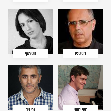
רוני ניניו
רוני רשף
רועי ירקוני
רפי ניב