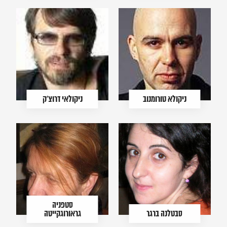
ניקולא טורומנוב
ניקולאי דרוצ'ק
סטפניה
סבטלנה ברגר
גראורוגקייטה