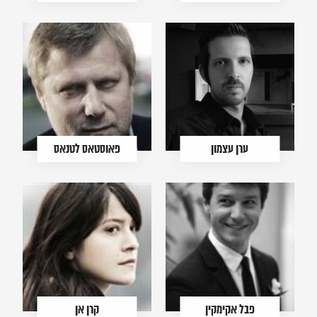
ערן עצמון
פאוסטאס לטנאס
פבל אקימקין
קרן אן