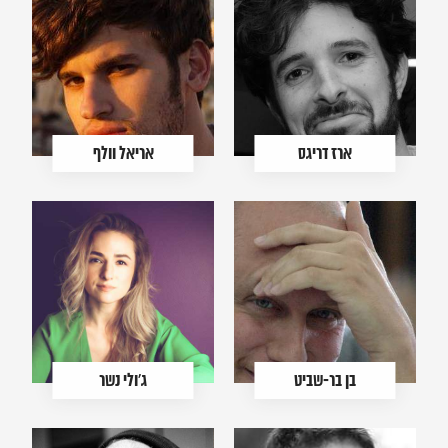
ארז דריגס
אריאל וולף
בן בר-שביט
ג'ולי נשר