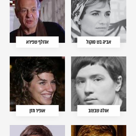
אביה בש סוקול
אדולף שפירא
אולה שבצוב
אופיר חזן