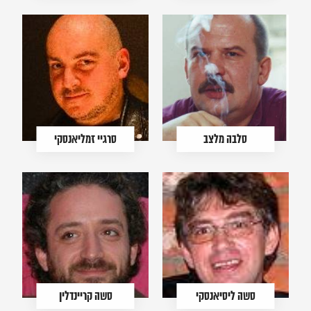
סלבה מלצב
סרגיי זמליאנסקי
סשה ליסיאנסקי
סשה קריינדלין