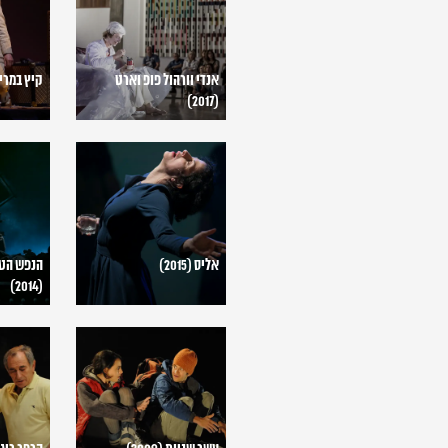
פופ
(2017)
וארט
(2017)
אנדי וורהול פופ וארט
קיץ במריאנב
(2017)
אליס
הנפש
(2015)
הטובה
מסצ'ואן
(2014)
אליס (2015)
הנפש הטו
(2014)
עשר
הרפר
שניות
ריגן
(2009)
(2009)