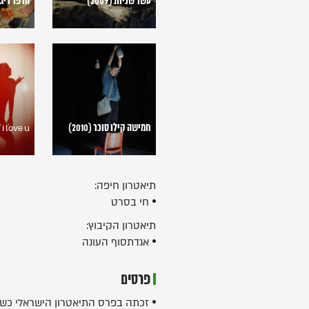
עשר שניות (2009)
הרפר ריגן (09
חמישה
i
קילו
love
סוכר
u
(2010)
לנצח,
אבל...
חמישה קילו סוכר (2010)
i love u לנצח, אבל...(2010)
(2010)
תיאטרון חיפה:
חי בסרט
תיאטרון הקיבוץ:
אגדתסוף העונה
פרסים
זכתה בפרס התיאטרון הישראלי כשחקנית המבטיחה של השנה ל