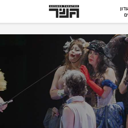
תיאטרון
דון
גשר,
ם
הצגות
בתל
אביב