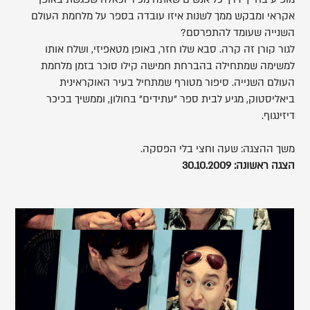
אקראי ומבקש ממך לשנות איזו עובדה בספר על מלחמת העולם
השנייה שעומד להתפרסם?
לגור קורן זה קרה. סבא שלו חזר, באופן מטאפיזי, ושלח אותו
למשימה שמתחילה בהברחת חמישה קילו סוכר בזמן מלחמת
העולם השנייה. סיפור מטורף שמתחיל בעיר האוקראינית
ביאליסטוק, מגיע לבית ספר "עתידים" בחולון, וממשיך בכיכר
דיזינגוף.
משך ההצגה: שעה וחצי בלי הפסקה.
הצגה ראשונה: 30.10.2009
,
פותח
את
התמונה
בתצוגת
גלריה