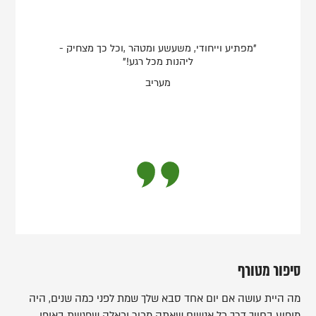
"מפתיע וייחודי, משעשע ומטהר ,וכל כך מצחיק -
ליהנות מכל רגע!"
מעריב
סיפור מטורף
מה היית עושה אם יום אחד סבא שלך שמת לפני כמה שנים, היה
מופיע בחייך דרך כל אנשים שאתה מכיר וכאלה שפגשת באופן