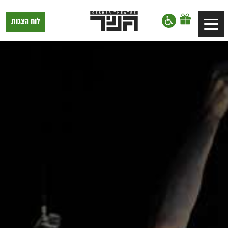
דלג לתוכן
דלג לסרגל הניווט
תיאטרון
לוח הצגות
Toggle
גשר,
הצגות
navigation
בתל
אביב