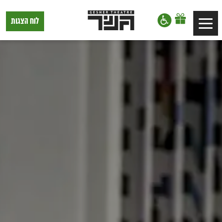
דלג לתוכן
דלג לסרגל הניווט
תיאטרון
לוח הצגות
Toggle
גשר,
הצגות
navigation
בתל
אביב