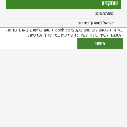
שחקנים
משתתפים:
ישראל (סשה) דמידוב
באתר זה נעשה שימוש בקבצי cookies. המשך גלישתך באתר מהווה
אלון פרידמן
הסכמה לשימוש זה. למידע נוסף עיין
במדיניות הפרטיות
נטע שפיגלמן
אישור
דור מיכאלי
נועה הר ציון
הנרי דוד
ליליאן שלי רות
פאולו א. מואורה
כרמל קנדל
קארין סרויה
הלל קפון