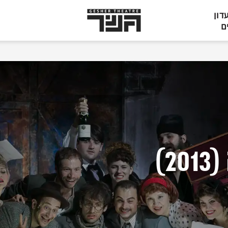
תיאטרון
דון
גשר,
ם
הצגות
בתל
אביב
2)