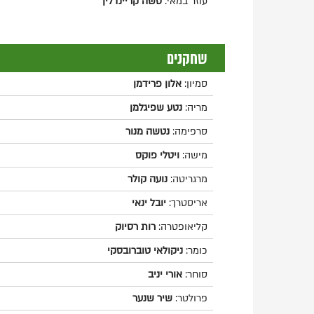
עוזר במאי:
סשה קריינדלין
שחקנים
סמיון:
אלון פרידמן
מריה:
נטע שפיגלמן
סרפימה:
נטשה מנור
מישה:
ויטלי פוקס
מרגריטה:
נועה קולר
אריסטרך:
יובל ינאי
קליאופטרה:
רות רסיוק
כומר:
ניקולאי טוברובסקי
סוחר:
אורי יניב
פרולטר:
שיר שנער