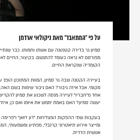
על פי "המתאבד" מאת ניקולאי ארדמן
סמיון גר בדירה קטנטנה עם אשתו וחמותו. כבר שנתיים
מפורסם לא נראה כעומד להתגשם. בקיצור, החיים לא מ
הקומדיה שנקראת החיים.
בעיירה הקטנה שבה גר סמיון, המוות המתוכנן הופך ע
מקומי. אבל איזה גיבור? האם גיבור שימות בשם האה
אחד מ"חבריו" לעיירה מנסה לשכנע את סמיון להקדיש 
יעשה סמיון? האם באמת יממש את איומו ואם כן, איזה
בעקבות שתי ההפקות המצליחות "דון ז'ואן" ו"פרימה 
ומייצר אירוע תיאטרוני קרנבלי, מפתיע ומשמעותי, 
אנושית הדדית.