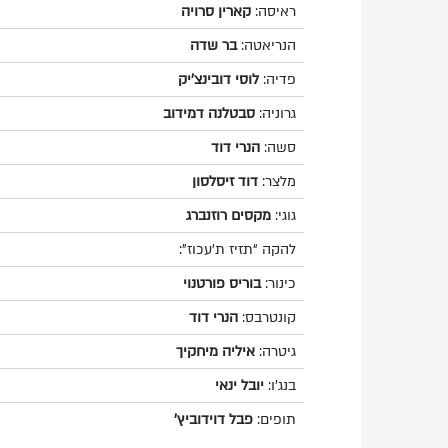
ראיסה:
קארין סרויה
הנריאטה:
בר שדה
פדיה:
לוסי דובינצ'יק
גרוניה:
סבטלנה דמידוב
סשה:
הנרי דוד
מלצר:
דוד זיסלסון
גוגי:
מקסים רוזנברג
להקה “תזיז ת’עכוז”:
כינור:
בוריס פורטנוי
קונטרבס:
הנרי דוד
גיטרה:
איליה מיחקיך
בנג'ו:
יובל ינאי
תופים:
פבל דוידוביץ'