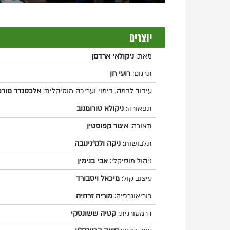
יוצרים
מאת:
ניקולאי ארדמן
תרגום:
רועי חן
עיבוד לבמה, בימוי ועריכה מוסיקלית:
אלכסנדר מורפ
תפאורה:
ניקולא טורומנוב
תאורה:
איגור קפוסטין
תלבושות:
ניקה ולגז'נינובה
ניהול מוסיקלי:
אבי בנימין
עיצוב קול:
מיכאל ויסבורד
כוריאוגרפיה:
מוריה זרחיה
דרמטורגית:
קטיה ששונסקי