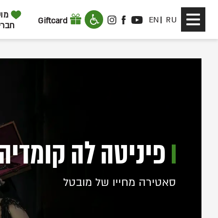
דלג לתוכן
דלג לסרגל הניווט
מוע
Toggle
EN
RU
Giftcard
INSTAGRAM
FACEBOOK
YOUTUBE
חברי
navigation
פיניטה לה קומדיה (013
סאטירה מחייו של מובטל