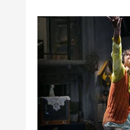
,
פותח
את
התמונה
בתצוגת
גלריה