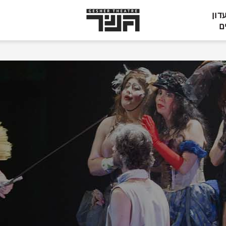
תיאטרון
דון
גשר,
ם
הצגות
בתל
אביב