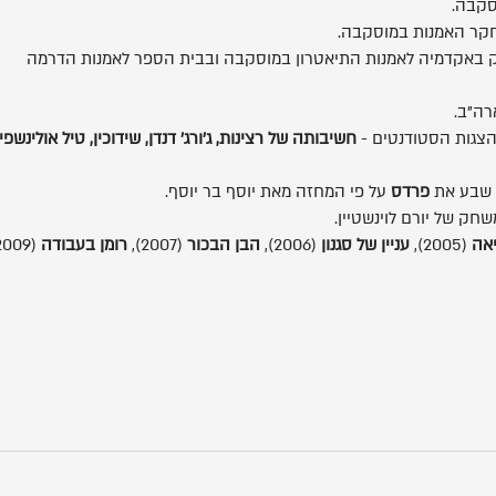
סקבה.
חקר האמנות במוסקבה.
 באקדמיה לאמנות התיאטרון במוסקבה ובבית הספר לאמנות הדרמה
רה"ב.
הצגות הסטודנטים -
חשיבותה של רצינות, ג'ורג' דנדן, שידוכין, טיל אולינשפי
 שבע את
פרדס
על פי המחזה מאת יוסף בר יוסף.
ק של יורם לוינשטיין.
אה
(2005),
עניין של סגנון
(2006),
הבן הבכור
(2007),
רומן בעבודה
(2009),