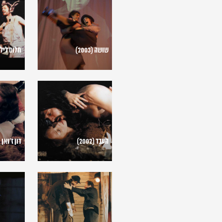
(2003)
ליל
קיץ
(2001)
שושה (2003)
חלום ליל קיץ
העבד
דון
(2002)
ז'ואן
(1998)
העבד (2002)
דון ז'ואן (1998
משפט
נישואי
דרייפוס
פיגארו
(2004)
(1991)