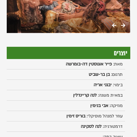
גלריה
יוצרים
מאת:
פייר אוגוסטין דה-בומרשה
תרגום:
בן בר-שביט
בימוי:
יבגני אריה
במאית משנה:
לנה קריינדלין
מוזיקה:
אבי בנימין
עוזר למנהל מוסיקלי:
בוריס זימין
דרמטורגיה:
לנה לסקינה
עיצוב במה: