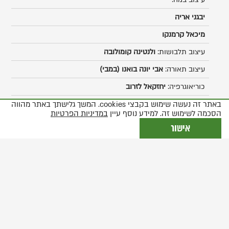
יבגני אריה
מיכאל קרמנקו
עיצוב תלבושות:
ולנטינה קומולובה
עיצוב תאורה:
אבי יונה בואנו (במבי)
כוריאוגרפיה:
יחזקאל לזרוב
עיצוב סאונד:
מיכאל ויסבורד
באתר זה נעשה שימוש בקבצי cookies. המשך גלישתך באתר מהווה
הסכמה לשימוש זה. למידע נוסף עיין
במדיניות הפרטיות
אישור
שחקנים
רוזן:
ישראל (סשה) דמידוב
רוזנת, אשתו:
ליליאן שלי רות
פיגרו, משרתו של הרוזן:
יחזקאל לזרוב
סוזאן, כלתו של פיגרו:
אפרת בן-צור