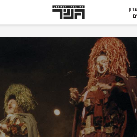
תיאטרון
דון
גשר,
ם
הצגות
בתל
אביב