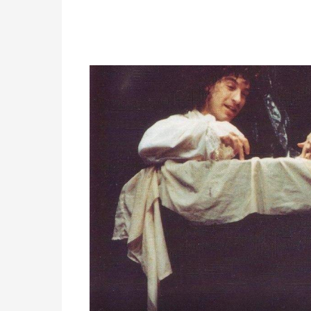
,
פותח
את
התמונה
בתצוגת
גלריה