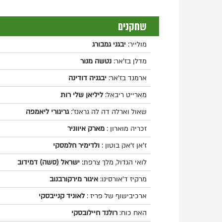
שחקנים
מולייר:
יבגני גמבורג
מדלן בז'אר:
נטשה מנור
ארמנד בז'אר:
יבגניה דודינה
מארייט ריבאל:
ליליאן שלי רות
שאול וארלה דה לה גראנז':
גריגורי ליאמפה
זכריה מוארון :
מארק איווניר
ז'אן ז'אק בוטון :
ולדימיר חלמסקי
לואי הגדול, מלך צרפת:
ישראל (סשה) דמידוב
מרקיז ד'אורסינו:
איגור מירקורבנוב
ארכיבישוף של פריז :
לאוניד קנייבסקי
האח כוח:
רולנד חיילובסקי