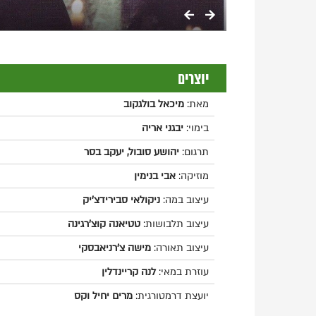
יוצרים
מאת:
מיכאל בולגקוב
בימוי:
יבגני אריה
תרגום:
יהושע סובול, יעקב בסר
מוזיקה:
אבי בנימין
עיצוב במה:
ניקולאי סבירידצ'יק
עיצוב תלבושות:
טטיאנה קוצ'רגינה
עיצוב תאורה:
מישה צ'רניאבסקי
עוזרת במאי:
לנה קריינדלין
יועצת דרמטורגית:
מרים יחיל וקס