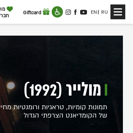
דלג לתוכן
דלג לסרגל הניווט
מוע
Toggle
EN
RU
Giftcard
INSTAGRAM
FACEBOOK
YOUTUBE
חברי
navigation
מולייר (1992)
תמונות קומיות, טראגיות ורומנטיות מחייו
של הקומדיאנט הצרפתי הגדול