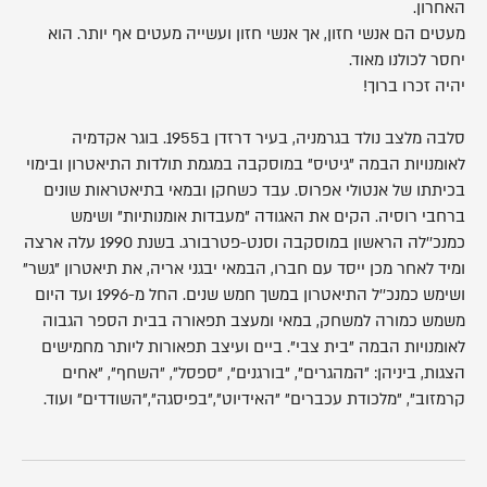
האחרון.
מעטים הם אנשי חזון, אך אנשי חזון ועשייה מעטים אף יותר. הוא
יחסר לכולנו מאוד.
יהיה זכרו ברוך!
סלבה מלצב נולד בגרמניה, בעיר דרזדן ב1955. בוגר אקדמיה
לאומנויות הבמה "גיטיס" במוסקבה במגמת תולדות התיאטרון ובימוי
בכיתתו של אנטולי אפרוס. עבד כשחקן ובמאי בתיאטראות שונים
ברחבי רוסיה. הקים את האגודה "מעבדות אומנותיות" ושימש
כמנכ''לה הראשון במוסקבה וסנט-פטרבורג. בשנת 1990 עלה ארצה
ומיד לאחר מכן ייסד עם חברו, הבמאי יבגני אריה, את תיאטרון "גשר"
ושימש כמנכ''ל התיאטרון במשך חמש שנים. החל מ-1996 ועד היום
משמש כמורה למשחק, במאי ומעצב תפאורה בבית הספר הגבוה
לאומנויות הבמה "בית צבי". ביים ועיצב תפאורות ליותר מחמישים
הצגות, ביניהן: "המהגרים", "בורגנים", "ספסל", "השחף", "אחים
קרמזוב", "מלכודת עכברים" "האידיוט","בפיסגה","השודדים" ועוד.