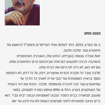
1955-2023
ב-31 במרץ, 2023, הלך לעולמו אחד המייסדים והמנכ"ל הראשון של
תיאטרון גשר, סלבה מלצב.
זאת אבדה עצומה בשבילנו. החזון שלו, האנרגיה האינסופית
והאהבה הרבה למקצוע הם אלה שבזכותם קיים התיאטרון שלנו.
אם לא הוא, לא היה לנו היום את הבית שלנו.
סלבה שבר כל תקרת זכוכית אפשרית, דפק על כל דלת, לא התפשר
ותמך בראיה האמנותית של יבגני אריה לאורך כל הדרך עד
שתיאטרון גשר זכה להכרה מהממסד. סלבה טיפח את דור העתיד
של השחקנים בארץ. החל מ-1996 שימש כמורה למשחק, במאי
ומעצב תפאורה בבית הספר הגבוה לאומנויות הבמה "בית צבי". הוא
ביים ועיצב תפאורות ליותר משישים הצגות ולא נח לרגע עד יומו