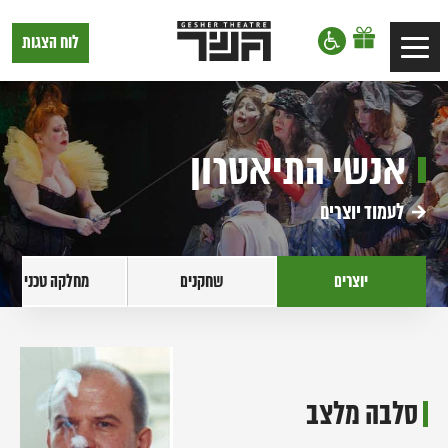
דלג לתוכן
דלג לסרגל הניווט
תיאטרון
לוח הצגות
Toggle
גשר,
הצגות
navigation
בתל
אביב
אנשי התיאטרון
לעמוד יוצרים
יוצרים
שחקנים
מחלקה טכנית
סלבה מלצב