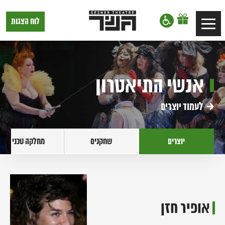
דלג לתוכן
דלג לסרגל הניווט
תיאטרון
לוח הצגות
Toggle
גשר,
הצגות
navigation
בתל
אביב
אנשי התיאטרון
לעמוד יוצרים
יוצרים
שחקנים
מחלקה טכנית
אופיר חזן