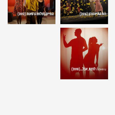
רוח התיאטרון (2016)
החיים בשלוש גרסאות (2012)
i
love
u
לנצח,
אבל...
(2010)
i love u לנצח, אבל...(2010)