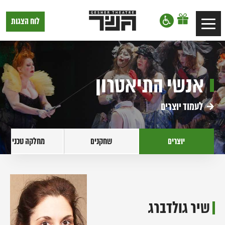
דלג לתוכן
דלג לסרגל הניווט
תיאטרון
לוח הצגות
Toggle
גשר,
הצגות
navigation
בתל
אביב
אנשי התיאטרון
לעמוד יוצרים
יוצרים
שחקנים
מחלקה טכנית
שיר גולדברג