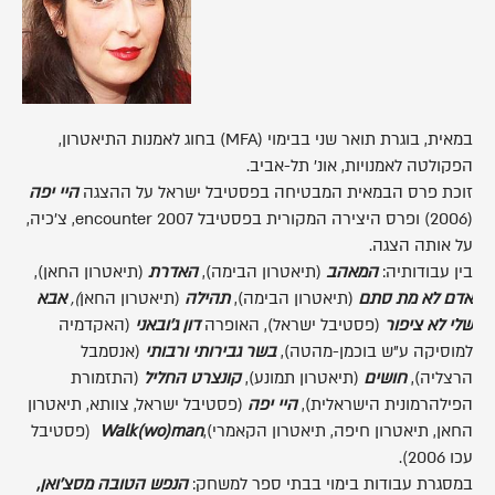
במאית, בוגרת תואר שני בבימוי (MFA) בחוג לאמנות התיאטרון,
הפקולטה לאמנויות, אונ' תל-אביב.
זוכת פרס הבמאית המבטיחה בפסטיבל ישראל על ההצגה
היי
יפה
(2006) ופרס היצירה המקורית בפסטיבל encounter 2007, צ'כיה,
על אותה הצגה.
בין עבודותיה:
המאהב
(תיאטרון הבימה),
האדרת
(תיאטרון החאן),
אדם
לא
מת
סתם
(תיאטרון הבימה),
תהילה
(תיאטרון החאן
),
אבא
שלי
לא
ציפור
(פסטיבל ישראל), האופרה
דון
ג
'
ובאני
(האקדמיה
למוסיקה ע"ש בוכמן-מהטה),
בשר
גבירותי
ורבותי
(אנסמבל
הרצליה),
חושים
(תיאטרון תמונע),
קונצרט
החליל
(התזמורת
הפילהרמונית הישראלית),
היי
יפה
(פסטיבל ישראל, צוותא, תיאטרון
החאן, תיאטרון חיפה, תיאטרון הקאמרי),
Walk(wo)man
(פסטיבל
עכו 2006).
במסגרת עבודות בימוי בבתי ספר למשחק:
הנפש הטובה מסצ'ואן,