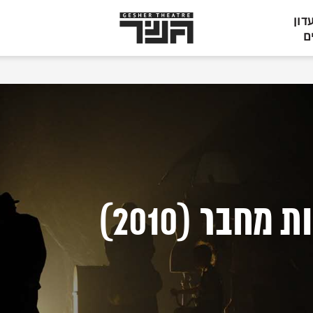
תיאטרון
דון
גשר,
ם
הצגות
בתל
אביב
חבר (2010)