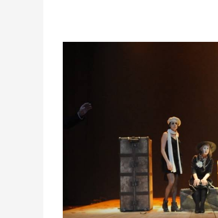
,
פותח
את
התמונה
בתצוגת
גלריה