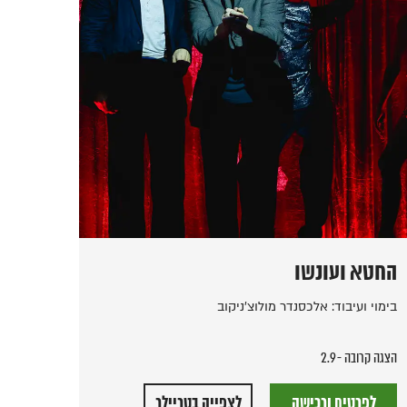
החטא ועונשו
האוצ
בימוי ועיבוד: אלכסנדר מולוצ'ניקוב
מסע מש
הצגה קרובה - 2.9
לפרטים ורכישה
לפ
לצפייה בטריילר