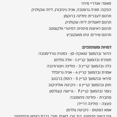
סאונד: אנדריי מירני
הפקה: סוניה גרומובה, אניה גינזבורג, ליזה שקולניק
תרגום לעברית: פולינה ברוקמן
תרגום לאנגלית: ליזה שקולניק
תרגום ראיונות מיפנית: דמיטרי וולקוגונוב
תרגום שירים: טינו מושקוביץ
דמויות ומשתתפים:
הדוור ובהמשך טנאקה-סן - נסטיה גורדימנובה
תופרת ובהמשך קריין 1 - אלה גולדמן
כלה ובהמשך קריין 3 - פולינה וינגורודובה
אמנית ובהמשך קריין 4 - אניה גרינפלד
סיראי ובהמשך קריין 5 - רוסלן ברבנוב
חתן ובהמשך קריין 6 - ניקיטה אוליניקוב
כומר ובהמשך קריין
7
- גרישה קצנלסון
מחברת - פולינה פחומובה
פצצה - פולינה דריידן
אמא המטוס - ניקיטה גולדמן
וגם קיושי טנימוטו, בוב וורן, לואיס, מורי, גברת ג'ונסון והפנסיונר