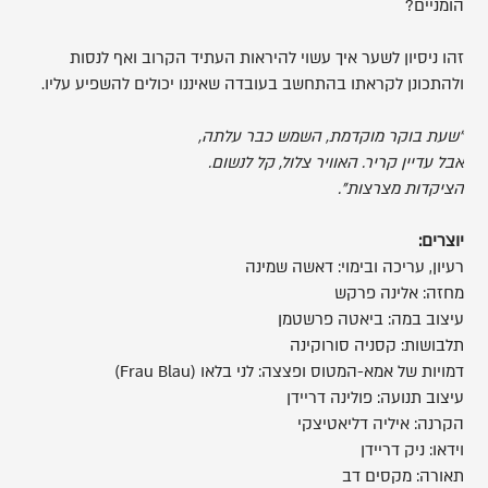
הומניים?
זהו ניסיון לשער איך עשוי להיראות העתיד הקרוב ואף לנסות
ולהתכונן לקראתו בהתחשב בעובדה שאיננו יכולים להשפיע עליו.
"שעת בוקר מוקדמת, השמש כבר עלתה,
אבל עדיין קריר. האוויר צלול, קל לנשום.
הציקדות מצרצות".
יוצרים:
רעיון, עריכה ובימוי: דאשה שמינה
מחזה: אלינה פרקש
עיצוב במה: ביאטה פרשטמן
תלבושות: קסניה סורוקינה
דמויות של אמא-המטוס ופצצה: לני בלאו (Frau Blau)
עיצוב תנועה: פולינה דריידן
הקרנה: איליה דליאטיצקי
וידאו: ניק דריידן
תאורה: מקסים דב