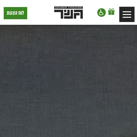
דלג לתוכן
דלג לסרגל הניווט
תיאטרון
לוח הצגות
Toggle
גשר,
הצגות
navigation
בתל
אביב