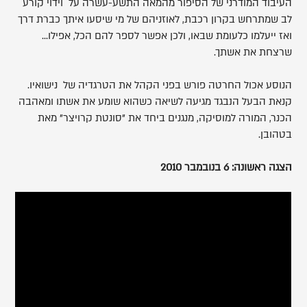
העיבוד המודרני של הסיפור מהמאה התשע-עשרה על וידוי קורע
לב שמתרחש בקרון רכבת, לאוזניהם של מי שיסעו איתך כברת דרך
ואז ייעלמו כלעומת שבאו, ולכן אפשר לספר להם הכל, אפילו...
שרצחת את אשתך.
הנוסע אכול החרטה פורש בפני הקהל את הטרגדיה של נישואיו.
קנאת הבעל הנבגד מגיעה לשיאה כשהוא שומע את אשתו ומאהבה
הכנר, המורה למוסיקה, מנגנים ביחד את "סונטת קרויצר" מאת
בטהובן.
הצגה ראשונה: 6 בנובמבר 2010