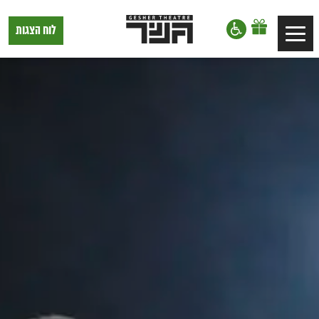
דלג לתוכן
דלג לסרגל הניווט
תיאטרון
לוח הצגות
Toggle
גשר,
הצגות
navigation
בתל
אביב