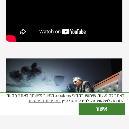
,
פותח
את
התמונה
בתצוגת
באתר זה נעשה שימוש בקבצי cookies. המשך גלישתך באתר מהווה
גלריה
הסכמה לשימוש זה. למידע נוסף עיין
במדיניות הפרטיות
אישור