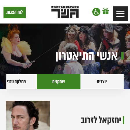
דלג לתוכן
דלג לסרגל הניווט
תיאטרון
לוח הצגות
Toggle
גשר,
הצגות
navigation
בתל
אביב
אנשי התיאטרון
יוצרים
שחקנים
מחלקה טכנית
יחזקאל לזרוב