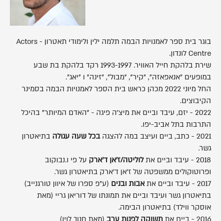
בוגר בית ספר לאמנויות הבמה תלמה ילין ולימודי תאטרון - Actors
Centre לונדון.
שירת בלהקת חייל האוויר. 1993-1997 רקד בלהקת בת שבע
במופעים "אנאפאזה", "קיר", "מבול", "זינה" ו "יאג".
החל מיוני 2022 מכהן כראש בית הספר לאמנויות הבמה בסמינר
הקיבוצים.
2022 - יזם, עיבד וביים את מיצ'ה פיגה - "האדם המיותר" בהיכל
התרבות בתל אביב-יפו.
2021 - כתב, ביים ועיצב במה להצגה
בכל שעה עגולה
בתיאטרון
גשר.
2018 - עיבד וביים את
לוליטה/ז'אן ד'ארק
על פי ו.נבוקוב
ופרוטוקולים ממשפטה של ז'אן ד'ארק בתיאטרון גשר.
2017 - עיבד וביים את
אבות ובנים
(ע"פ ספרו של איוון טורגנייב)
בתיאטרון גשר ועיבד וביים את תמונתו של דוריאן גריי (מאת
אוסקר ווילד) בתיאטרון הבימה.
2016 - ביים את
תשוקה לפנות ערב
(מאת חנוך לוין)