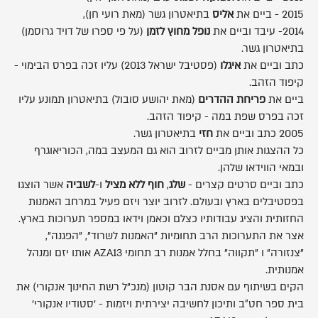
2015 - ביים את
אליס
בתיאטרון גשר (מאת רועי חן),
2014- עיבד וביים את
נופל מחוץ לזמן
(על פי ספרו של דויד גרוסמן)
בתיאטרון גשר.
כתב וביים את
איגלו
(פסטיבל ישראל 2013) עליו זכה בפרס הבימוי -
קיפוד הזהב.
ביים את
פריחת ההדרים
(מאת יהושע סובול) בתיאטרון תמונע עליו
זכה בפרס שפת במה - קיפוד הזהב.
2005 כתב וביים את
חזי
בתיאטרון גשר.
כל ההצגות אותן מביים לזרוב הוא גם המעצב במה, הכוריאוגרף
ובמאי הווידאו שלהן.
כתב וביים סרטים קצרים -
שלג
,
חוף ללא מציל
ו-
לשביה
אשר הוצגו
בפסטיבלים בארץ ובעולם. לזרוב יוצר ויזם פעיל במרחב האמנות
החזותית והציג עבודותיו כצלם וכאמן וידאו במספר תערוכות בארץ.
אצר את התערוכות הרב תחומיות "האמנות לשרוד", "הפגנה",
"צנזורה" ו "תקווה" בחלל אמנות רב תחומי AZA13 אותו יזם ומנהל
אמנותית.
הקים בשיתוף עם אסנת הבר קוטון (מנכ"ל רשת החינוך אנקורי) את
בית ספר חט״ב ותיכון לחשיבה יצירתית ויזמות - 'סטודיו אנקורי'