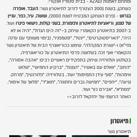
ומתחם לאמנות AZA13 - בבית סטודיו אנקורי.
כשחקן, בשנת 2001 הצטרף לזרוב לתיאטרון גשר:
העבד
,
אופרה
בגרוש
- (פרס השחקן המבטיח לשנת 2003),
שושה
,
עיר,
כפר
,
עניין
של סגנון
,
וריאציות לתיאטרון ותזמורת
,
בשני קולות
,
נישואי פיגרו
ועוד.
ב-2007 בתיאטרון הקאמרי: שיחק ב–"זה הים הגדול", "היה או לא
היה", "האריסטוקרטים", "ינטל", "סטמפניו", (בימוי משותף עם עדנה
מזי״א) ו-"שורת המקהלה". שימש ככוריאוגרף הבית של תיאטרון גשר
והקאמרי ואף זכה בשלושה פרסי התיאטרון על כוריאוגרפיה.
בקולנוע וטלוויזיה שיחק בתפקידים ראשיים רבים: "אהבה אסורה",
"החוב", "וואלס עם באשיר", "הגננת", "ברקיע החמישי", "שלוש
אימהות", "סוף עידן התמימות" ועוד.. בטלוויזיה: "פלורנטין", "מרחק
נגיעה", "יחפים", "חמישה גברים וחתונה", "תאג"ד", "מלאך של אימא",
"פמת"א", "אבירם כץ" ועוד.
האתר הרשמי של יחזקאל לזרוב>>
תיאטרון
תיאטרון גשר