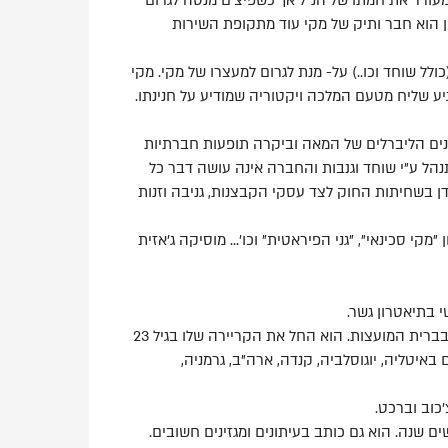
ן הוא חבר ותיק של מקי עוד מתקופת השירות
ולל שוחד וכו..) על- מנת לגרום למעצרו של מקי. מקי
יע שליח מטעם המלכה ויקטוריה שמודיע על חנינתו.
ים הליברלים של המאה וביקרה תופעות חברתיות
הל ע"י שוחד וגנבות והחברה אינה עושה דבר כל
ן בשחיתות החוק לצד עסקי הקבצנות, גניבה וזנות
י סכינאי", "גני הפיראטית" וכו'... מוסיקה ג'אזית
 בתיאטרון גשר.
אדולף שפירו, הוא אחד הבמאים הידועים והחשובים בברית המועצות. הוא החל את הקריירה שלו בגיל 23
באיטליה, יוגוסלביה, קנדה, ארה"ב, גרמניה,
'כוב וברכט.
 שנה. הוא גם כותב בעיתונים ומגזינים חשובים.