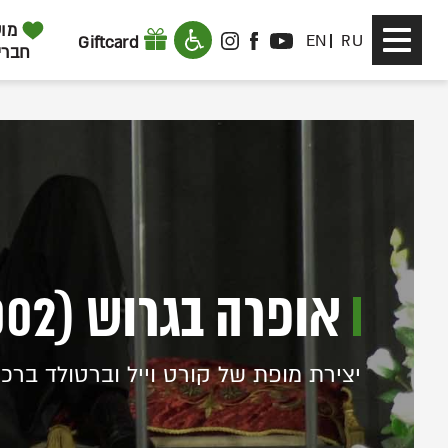
דלג לתוכן
דלג לסרגל הניווט
מוע
Toggle
EN
RU
Giftcard
INSTAGRAM
FACEBOOK
YOUTUBE
חברי
navigation
אופרה בגרוש (2002)
יצירת מופת של קורט וייל וברטולד ברכ