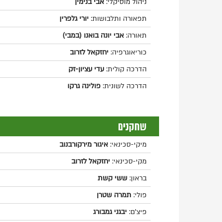
ניהול מוסיקלי:
אבי בנימין
תפאורה ותלבושות:
יורי גלפרין
תאורה:
אבי יונה בואנו (במבי)
כוריאוגרפיה:
יחזקאל לזרוב
הדרכה קולית:
עדי עציון-זק
הדרכה לשונית:
פולינה גרקו
שחקנים
מיקי-סכינאי:
איגור מירקורבנוב
מקי-סכינאי:
יחזקאל לזרוב
בראון:
ששי קשת
פולי:
תמרה שטרן
פיצ'ם:
יבגני גמבורג