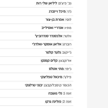
גב' פיצ'ם:
ליליאן שלי רות
ג'ני:
מיכל ויינברג
לוסי:
אפרת בן-צור
מתיו:
אנדריי ואסילייב
וולטר:
אלכסנדר סנדרוביץ'
רוברט:
אליאן אוסקר-ואלדג'י
ג'ייקוב:
גלעד קלטר
אד/קבצן:
קלים קמנקו
ג'ימי:
מתי אטלס
פילץ':
מיכאל טפליצקי
הכומר קימבל/קבצן:
יבגני טרלצקי
זונה 1:
נלי גושבה
זונה 2:
פולינה גרקו