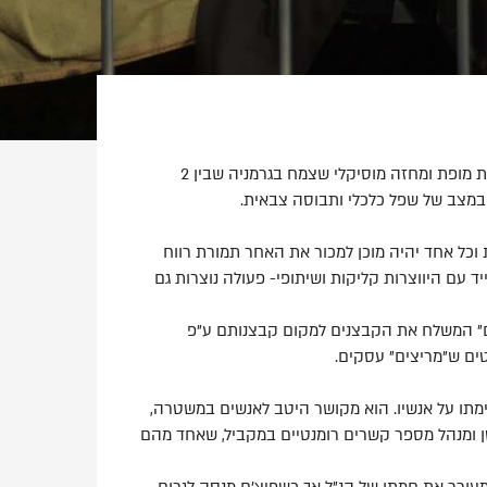
"אופרה בגרוש" של קורט וייל וברטולד ברכט היא יצירת מופת ומחזה מוסיקלי שצמח בגרמניה שבין 2
במצב של שפל כלכלי ותבוסה צבאית.
ת וכל אחד יהיה מוכן למכור את האחר תמורת רווח
ד עם היווצרות קליקות ושיתופי- פעולה נוצרות גם
קים" המשלח את הקבצנים למקום קבצנותם ע"פ
טים ש"מריצים" עסקים.
אימתו על אנשיו. הוא מקושר היטב לאנשים במשטרה,
טן ומנהל מספר קשרים רומנטיים במקביל, שאחד מהם
מעורר את חמתו של הנ"ל אך כשפיצ'ם מנסה לגרום