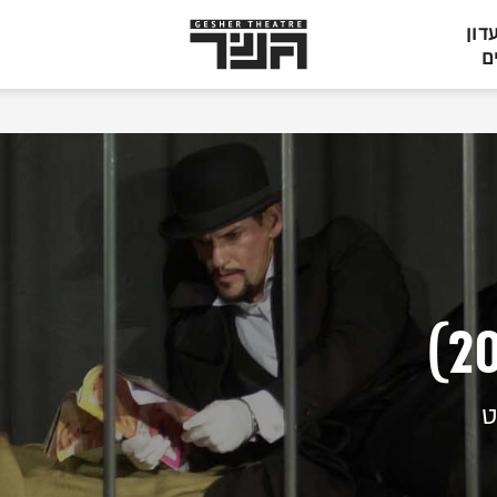
תיאטרון
דון
גשר,
ם
הצגות
בתל
אביב
ט