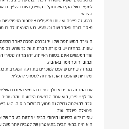
למעצרו של מקי הוא נתקל בקשיים, היות והצ'יף בראו
הצבאי.
ברגע זה פיצ'ם ואישתו מפעילים אינספור מניפולציות (כ
נאסר, בורח ונאסר שוב וכשמגיע רגע הוצאתו להורג מג
היצירה המשותפת של וייל וברכט הפכה לאחד הסממנ
שונות. במחזה יש ביקורת חברתית על כך שהעולם מתנ
עוד המעשים אינם בטווח ראייתה. זהו מחזה סטירי הד
וכמובן חוסר אמון באהבה.
במחזה שירים שהפכו למוכרים בתודעה המערבית כגון "מק
ומלודיות שהופכות את המחזה לססגוני להפליא.
את המחזה מביים אדולף שפירו הבמאי האורח השלישי
וזכה להצלחה גדולה גם מחוץ לגבולות רוסיה. הוא ביים 
ונצואלה, פינלנד ועוד.
שפירו ידוע בסיגנונו היחודי בבימוי מחזות בעיקר של צ
הוא היה במאי הבית בתיאטרון של לטביה יותר משלושים