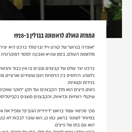
המחזה הועלה לראשונה בברלין ב-1928
מלחמות העולם, בזמן שהיא נאבקה למסד דמוקרטיה 
ברכט יצר עולם של קבצנים וגנבים בו אין כבוד והגינו
כלשהו. היחסים בין הדמויות הנם שטחיים וארעיים ומיי
בגידות וקנוניות.
ג'ונתן פיצ'ם הוא מלך הקבצנים ועל תקן "חוקר שוו
שיקולי רווחיות וכדאיות, והקבצנים מוצגים כקפיטליס
מקי סכינאי עומד בראש "דיויזיית הגנבים" ומפיל את 
במיוחד לשוטר בראון. כמו כן, הוא שובר לבבות לא ק
הוא עם בתו של פיצ'ם.
ברגע שמקי נושא לאשה את פולי, בתו של פיצ'ם, הוא 