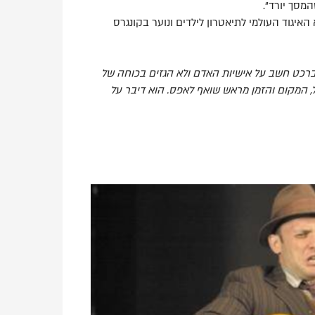
מסך יורד".
בחר להיות נשיא האיגוד העולמי לתיאטרון לילדים ונוער בקונגרס
רכט חשב על אישיות האדם ולא הגזים בכוחה של
ל, המקום והזמן מראש שואף לאפס.
הוא דיבר על
,
פותח
את
התמונה
בתצוגת
גלריה