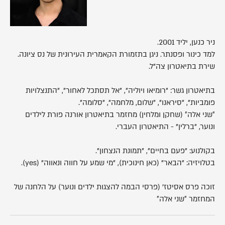
ניר כנען, יליד 2001.
למד כינור ופסנתר. ניגן בתזמורת הקאמרית העירונית של נס ציונה.
שירת בתיאטרון צה"ל.
בתיאטרון גשר:
"רומיאו ויוליה"
,
"אל תסתכל לאחור"
,
"התנצלויות
פומביות"
,
"סיראנו"
,
"שלום, מלחמה"
,
"סלומה"
.
״שני אלה״ (שחקן ומלחין) מחזמר בתיאטרון אורנה פורת לילדים
ונוער, "ברלין" - התיאטרון העברי.
בקולנוע: "פעם בחיים", "תמונת הנצחון".
בטלויזיה: "הבאר" (כאן חינוכית), "מי שמע על חווה ונאווה" (yes).
זוכה פרס אסיטז׳ (פרסי הבמה להצגות ילדים ונוער) על הלחנה של
המחזמר ״שני אלה״