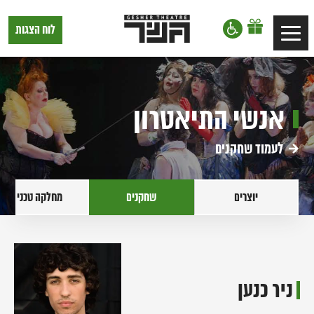
דלג לתוכן
דלג לסרגל הניווט
תיאטרון
לוח הצגות
Toggle
גשר,
הצגות
navigation
בתל
אביב
אנשי התיאטרון
לעמוד שחקנים
יוצרים
שחקנים
מחלקה טכנית
ניר כנען