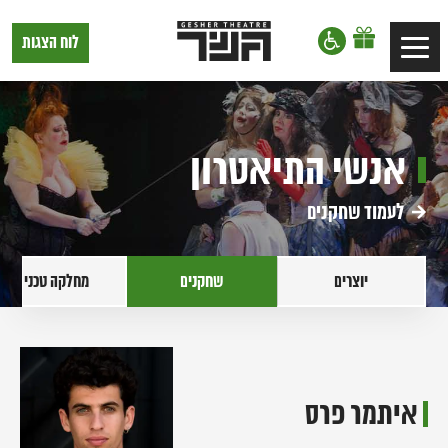
דלג לתוכן
דלג לסרגל הניווט
תיאטרון
לוח הצגות
Toggle
גשר,
הצגות
navigation
בתל
אביב
אנשי התיאטרון
לעמוד שחקנים
יוצרים
שחקנים
מחלקה טכנית
איתמר פרס