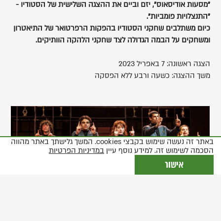
"מסעות אודיסאוס", יזם וביים את ההצגה השלישית של הסטודיו -
"התנצלויות פומביות".
כיום משתלבים שחקני הסטודיו בהפקות הרפרטואר של התיאטרון
ומשחקים על הבמה הגדולה לצד שחקני הלהקה הוותיקים.
הצגה ראשונה: 7 באפריל 2023
משך ההצגה: כשעה ורבע ללא הפסקה
אלכסנדר
חנין,
פותח
באתר זה נעשה שימוש בקבצי cookies. המשך גלישתך באתר מהווה
את
הסכמה לשימוש זה. למידע נוסף עיין
במדיניות הפרטיות
התמונה
אישור
בתצוגת
גלריה