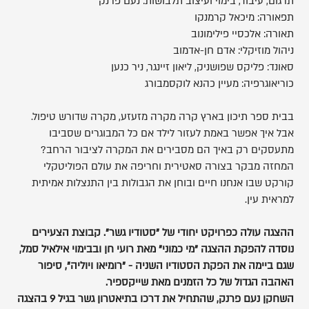
תרגום, עיבוד, בימוי ועיצוב תלבושות: נעם פרנק
תפאורה: מיכאל קרמנקו
תאורה: אלכסיי פילימונוב
ניהול מוזיקלי: אדם חן-אדמוב
סאונד: פליקס שפושניק, ליאון זיינגר, ניר כנען
כוריאוגרפיה: מעיין כהנא לוקסמבורג
בבית ספר תיכון בארץ קרה מקרה מזעזע, מקרה שדורש טיפול.
אבל איך אפשר באמת לעזור לילד אם כל המבוגרים שסביבו
מתעסקים רק באיך הם מסבירים את המקרה לציבור הרחב?
המחזה מבקר בצורה סאטירית וחריפה את עולם הפוליטקלי
קורקט שבו אנחנו חיים ובוחן את הגבולות בין התנצלות אמיתית
למראית עין.
ההצגה עולה כפרויקט יחודי של "סטודיו גשר". קבוצת הצעירים
נוסדה להפקת ההצגה "מי כמוני" מאת רועי חן ובבימוי אילאיל סמל,
שגם ביימה את הפקת הסטודיו השניה - "רומיאו ויוליה", סיפור
האהבה הגדול של כל הזמנים מאת שייקספיר.
השחקן
נעם פרנק
, שהתחיל את דרכו בתיאטרון גשר בגיל 9 בהצגה