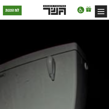
דלג לתוכן
דלג לסרגל הניווט
תיאטרון
לוח הצגות
Toggle
גשר,
הצגות
navigation
בתל
אביב