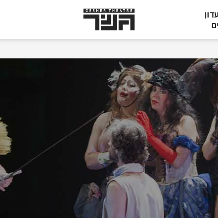
תיאטרון
דון
גשר,
ם
הצגות
בתל
אביב