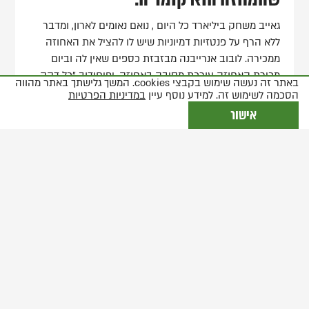
גאייב משחק ביליארד כל היום , נואם נאומים לארון, ומדבר
ללא הרף על פנטזיות דמיוניות שיש לו להציל את האחוזה
ממכירה. לובוב אנרייבנה מבזבזת כספים שאין לה וביום
מכירת האחוזה עורכת מסיבה באחוזה. יפיחודוב "כל דקה –
באתר זה נעשה שימוש בקבצי cookies. המשך גלישתך באתר מהווה
מכה" במגפיו החורקים מתייחס לחיים כאל שרשרת אסונות
הסכמה לשימוש זה. למידע נוסף עיין
במדיניות הפרטיות
שהוא מקבל בחיוך, פיששיק- שרואה עצמו כצאצא של הסוס
אישור
שקליגולה הכניס לסנאט, שרלוטה האומנת ומעשי הקסמים
שלה, טרופימוב הסטודנט הנצחי הנואם על הצורך לעבוד
למרות שלא עבד יום אחד בחייו, אפילו המשרת פירס הזקן
שמתייחס לשחרור הצמיתים כאל אסון –כולם דמויות שיש
בהן אלמנט קומי שרק מדגיש את העצב הקיומי של חייהם.
צ'כוב מצליח להעביר את האוירה הכפרית המשמימה,
הדיאלוגים היומיומיים, החיים נטולי האירועים. והצופים לא
רק שאינם מצפים ששום דבר יקרה, הם אפילו מקווים ששום
דבר לא ישנה את אורח חיי הדמויות ושגן הדובדבנים לא
ימכר. המחזה נע בין קטבים של טראגי וקומי, פאתטי ונוגע
ללב. אין בו גיבורים רק אנשים. אין את מי להאשים ועל מי