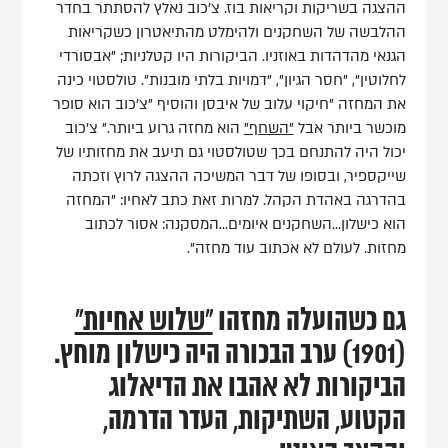
ההצגה בשריקות וקריאות בוז. צ'כוב נאלץ להסתתר בחדר
ההלבשה של השחקנים ולהימלט מהתיאטרון כשקריאות
הגנאי מהדהדות באוזניו. הביקורות היו קטלניות; "אבסורדי
לחלוטין", "חסר הגיון", "דמויות בלתי מובנות". טולסטוי כינה
את המחזה "חיקוי עלוב של איבסן והוסיף "צ'כוב הוא סופר
מוכשר ביותר אבל
"השחף"
הוא מחזה גרוע ביותר." צ'כוב
יכול היה להתנחם בכך שטולסטוי גם תיעב את מחזותיו של
שייקספיר, ובסופו של דבר המשיכה ההצגה לרוץ וזכתה
בהדרגה באהדת הקהל. למרות זאת כתב לאחיו: "המחזה
הוא כישלון...השחקנים איומים...המסקנה: אסור לכתוב
מחזות. לעולם לא אכתוב עוד מחזה".
גם כשהועלה מחזהו
"שלוש אחיות"
(1901) ערב הבכורה היה כישלון מוחץ.
הביקורות לא אהבו את הדיאלוג
הקטוע, השתיקות, העדר הדרמה,