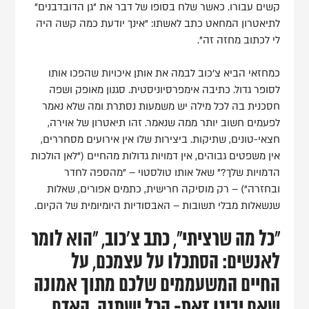
קשים עבורו. כאשר שלח בסופו של דבר את "גן הדובדבנים"
לתיאטרון המחאט כתב לאשתו: "אינך יודעת כמה קשה היה
לי לכתוב מחזה זה".
כמחזאי הביא צ'כוב לבמה את אותן איכויות שהפכו אותו
לסופר גדול. כתיבה אימפרסיוניסטית. סגנון מאופק ושפה
חסכנית בה לכל מילה יש משמעות נסתרת ומה שלא נאמר
לפעמים חשוב יותר ממה שנאמר. זהו תיאטרון של אוירה,
חצאי-טונים, שתיקות. ביצירות שלו אין אירועים מסחררים,
אין משפטים גבוהים, אין דמויות גדולות מהחיים ("לאן הולכות
הדמויות שלך?" שאל אותו טולסטוי – "מהספה לחדר
ובחזרה") – רק מוסיקה חרישית, כתמים אפורים, שאלות
שנשאלות מבלי תשובות – האבסודיות היומיומית של הקיום.
"כל מה שרציתי", כתב צ'כוב, "הוא לומר
לאנשים: הסתכלו על עצמכם, על
החיים המשעממים שלכם מתוך אמונה
שאם יבינו זאת- הכל ישתנה. האדם