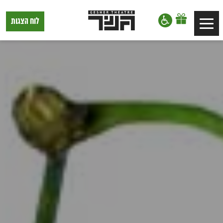
דלג לתוכן
דלג לסרגל הניווט
תיאטרון
לוח הצגות
Toggle
גשר,
הצגות
navigation
בתל
אביב