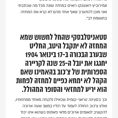
ונמירוביץ-דאנצנקו רואים במחזה שונה מכל מה שכתבתי
ואני מוכן להתערב שאף אחד מהם לא קרא את המחזה
בתשומת לב".
סטאניסלבסקי שהחל לחשוש שמא
המחזה לא יתקבל היטב, החליט
שבערב הבכורה ב-17 בינואר 1904
יחגגו את יובל ה-25 שנה לקריירה
הספרותית של צ'כוב בהאמינו שאם
הקהל לא ימחא כפיים למחזה לפחות
הוא יריע למחזאי והסופר המהולל.
וכך בסצינה טראגי-קומית שכאילו נלקחה מאחד ממחזותיו,
נאלץ צ'כוב החולה לעמוד על רגליו במשך שעה ארוכה
להקשיב לנאומים ארוכים מלאי פאתוס כשהוא אינו יכול