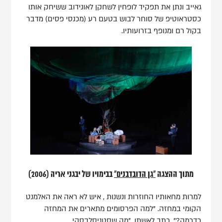
גאייב ונתן את תפקיד לופחין לשחקן לאונידוב ששיחק אותו
כסטראוטיפ של סוחר לבוש בטעם רע (מכנסי פסים) מדבר
בקול רם ומנופף בזרועותיו.
מתוך ההצגה
"גן הדובדבנים"
בבימויו של יבגני אריה (2006)
למרות מחאותיו החוזרות ונשנות , איש לא ראה את האלמנט
הקומי במחזה. "למה הפרסומים מתארים את המחזה
כדרמה?", כתב לאשתו. "מה שסטניסלבסקי