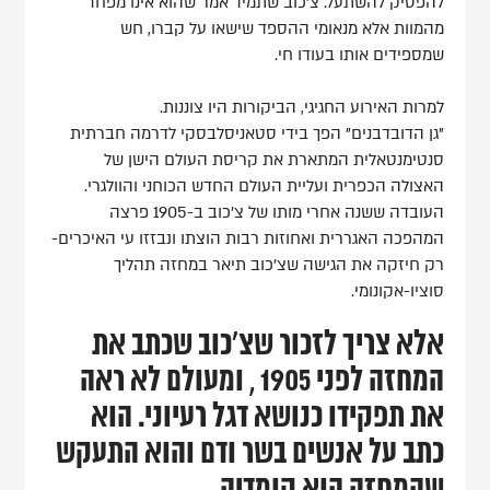
להפסיק להשתעל. צ'כוב שתמיד אמר שהוא אינו מפחד
מהמוות אלא מנאומי ההספד שישאו על קברו, חש
שמספידים אותו בעודו חי.
למרות האירוע החגיגי, הביקורות היו צוננות.
"גן הדובדבנים" הפך בידי סטאניסלבסקי לדרמה חברתית
סנטימנטאלית המתארת את קריסת העולם הישן של
האצולה הכפרית ועליית העולם החדש הכוחני והוולגרי.
העובדה ששנה אחרי מותו של צ'כוב ב-1905 פרצה
המהפכה האגררית ואחוזות רבות הוצתו ונבזזו עי האיכרים-
רק חיזקה את הגישה שצ'כוב תיאר במחזה תהליך
סוציו-אקונומי.
אלא צריך לזכור שצ'כוב שכתב את
המחזה לפני 1905 , ומעולם לא ראה
את תפקידו כנושא דגל רעיוני. הוא
כתב על אנשים בשר ודם והוא התעקש
שהמחזה הוא קומדיה.