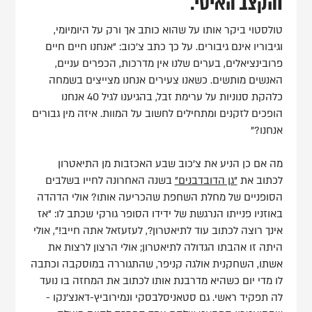
והקצב האיטי.
טולסטוי ביקר אותו על שהוא כותב אך ורק על היומיומי,
וגיבוריו אינם גיבורים. על כך כתב צ'כוב: "אנחנו חיים חיים
פרובינציאלים, בערים שלנו אין מדרכות, הכפרים עניים,
האנשים מותשים. כשאנו צעירים אנחנו מצייצים בשמחה
כלהקת סנוניות על ערימת זבל, בהגיענו לגיל 40 אנחנו
הופכים לזקנים ומתחילים לחשוב על המוות. איזה מין גבורים
אנחנו?"
מה אם כן הניע את צ'כוב שבע האכזבות מן התיאטרון
לכתוב את
"גן הדובדבנים"
בשנה האחרונה לחייו בשלבים
הסופניים של מחלת השחפת שהכריעה אותו? אולי הדהדה
באוזניו פנייתו הנרגשת של ידידו הסופר גורקי שכתב לו: "אז
אינך רוצה לכתוב עוד לתיאטרון?, לעזעזאל אתה חייב!", אולי
היתה זו אהבתו הגדולה לתיאטרון; אולי הרצון לרצות את
אשתו, השחקנית אולגה קניפר, שהתגוררה במוסקבה וכתבה
לו מדי יום כשהיא מדרבנת אותו לכתוב את המחזה בו נועד
לה תפקיד ראשי. גם סטאניסלבסקי ונמירוביץ-דאנצ'נקו -