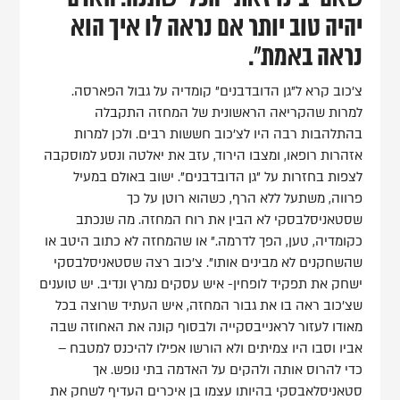
יהיה טוב יותר אם נראה לו איך הוא
נראה באמת".
צ'כוב קרא ל"גן הדובדבנים" קומדיה על גבול הפארסה.
למרות שהקריאה הראשונית של המחזה התקבלה
בהתלהבות רבה היו לצ'כוב חששות רבים. ולכן למרות
אזהרות רופאו, ומצבו הירוד, עזב את יאלטה ונסע למוסקבה
לצפות בחזרות על "גן הדובדבנים". ישוב באולם במעיל
פרווה, משתעל ללא הרף, כשהוא רוטן על כך
שסטאניסלבסקי לא הבין את רוח המחזה. מה שנכתב
כקומדיה, טען, הפך לדרמה." או שהמחזה לא כתוב היטב או
שהשחקנים לא מבינים אותו". צ'כוב רצה שסטאניסלבסקי
ישחק את תפקיד לופחין- איש עסקים נמרץ ונדיב. יש טוענים
שצ'כוב ראה בו את גבור המחזה, איש העתיד שרוצה בכל
מאודו לעזור לראנייבסקייה ולבסוף קונה את האחוזה שבה
אביו וסבו היו צמיתים ולא הורשו אפילו להיכנס למטבח –
כדי להרוס אותה ולהקים על האדמה בתי נופש. אך
סטאניסלאבסקי בהיותו עצמו בן איכרים העדיף לשחק את