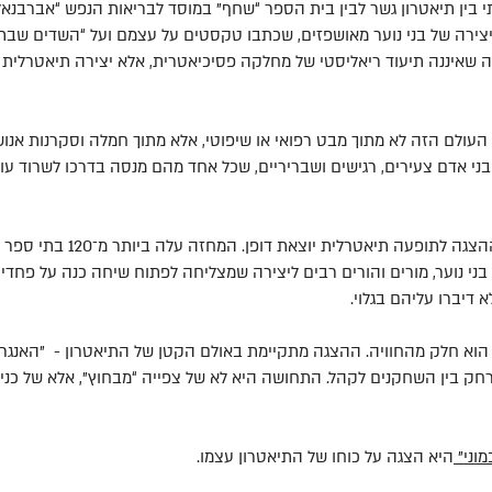
יצירה של בני נוער מאושפזים, שכתבו טקסטים על עצמם ועל “השדים שבתו
שאיננה תיעוד ריאליסטי של מחלקה פסיכיאטרית, אלא יצירה תיאטרלית פי
העולם הזה לא מתוך מבט רפואי או שיפוטי, אלא מתוך חמלה וסקרנות אנושי
בני אדם צעירים, רגישים ושבריריים, שכל אחד מהם מנסה בדרכו לשרוד עו
מאז שעלתה ב-2019 הפכה ההצגה לתופ
 בני נוער, מורים והורים רבים ליצירה שמצליחה לפתוח שיחה כנה על פחדים
דיברו עליהם בגלוי.
וא חלק מהחוויה. ההצגה מתקיימת באולם הקטן של התיאטרון - "האנגר גש
 בין השחקנים לקהל. התחושה היא לא של צפייה “מבחוץ”, אלא של כניסה
מוני"
היא הצגה על כוחו של התיאטרון עצמו.