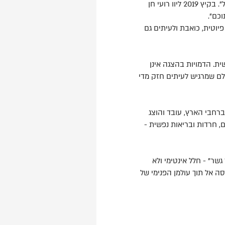
המחזה נולד מתוך מפגש אמיתי בין תיאטרון גשר לבין בית הספר “שחף” במוסד לבריאות הנפש “אברבנאל”. בקיץ 2019 ליוו רועי חן
כם".
וטית, כואבת ולעיתים גם
ת. הדמויות בהצגה אינן
לם שמרגיש לעיתים חזק מדי
עה תיאטרלית יוצאת דופן. המחזה עלה ביותר מ־120 בתי ספר ברחבי הארץ, עובד והוצג
, חרדות ובריאות נפשית -
ר" - חלל אינטימי ולא
 אל תוך עולמן הפנימי של