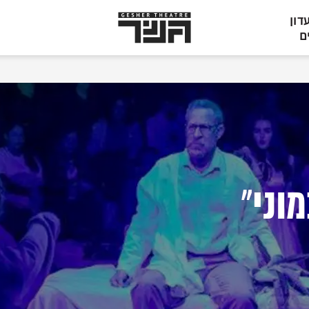
תיאטרון
דון
גשר,
ם
הצגות
בתל
אביב
וני"