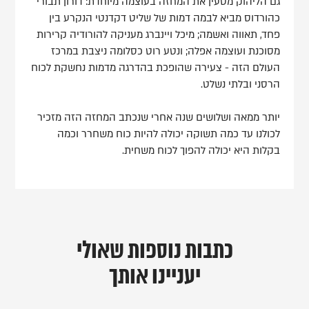
גם הליהוק מטעין את המחזה בעוצמה מיוחדת: דורון תבורי
כהורדוס מביא לבמה דמות של שליט דקדנטי הנקרע בין
פחד, תאווה ואשמה; מיכל ויינברג מעניקה להורודיה קרירות
מסוכנת ועוצמה אפלה; ונטע רוט כסלומה ניצבת במרכז
העולם הזה - צעירה שהופכת בהדרגה מדמות נחשקת לכוח
הרסני ובלתי נשלט.
יותר ממאה ושלושים שנה אחרי שנכתב המחזה הזה מזכיר
לכולנו עד כמה תשוקה יכולה להיות כוח משחרר וכמה
בקלות היא יכולה להפוך לכוח משחית.
כתבות נוספות שאולי
יעניינו אותך