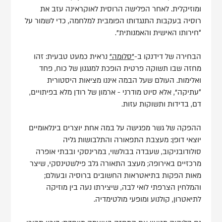
ומוזיקלית. לאחר הפלישה הרוסית לאוקראינה עזב את
רוסיה בעקבות התנגדותו הפומבית למלחמה, כדי לשמור על
“חירותו האישית והאמנותית".
הבחירה של דידנקו ב-
"סלומה"
נראית כמעט טבעית: זהו
מחזה שבו תשוקה פרטית הופכת למנגנון של כוח, פחד
ואלימות. העולם שעל הבמה איננו מציאות היסטורית
“עתיקה”, אלא סיוט מודרני - ארמון של רודן מלא בפיתויים,
דם, בדידות ותשוקות עזות.
ההפקה של גשר מפגישה על במה אחת יוצרים בינלאומיים
יוצאי דופן: מעצבת התפאורה והתלבושות גליה
סולודובניקוב, שעבדה בבולשוי, במרינסקי ובבתי אופרה
מרכזיים באירופה; מעצב התאורה גלב פילשטינסקי, שיצר
מאות הפקות בתיאטראות החשובים ברוסיה ובעולם;
והמלחין הצרפתי לואי לבה, שיצירתו נעה בין מוזיקה
לתיאטרון, קולנוע ומופעי מולטימדיה.