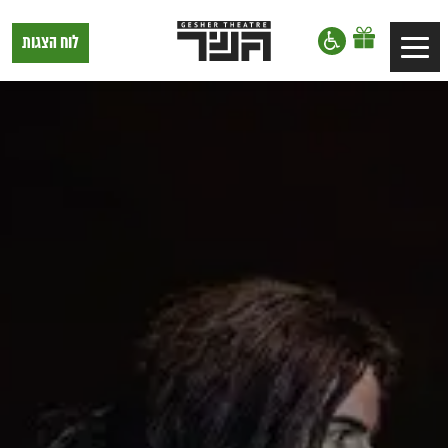
דלג לתוכן
דלג לסרגל הניווט
תיאטרון
לוח הצגות
Toggle
גשר,
הצגות
navigation
בתל
אביב