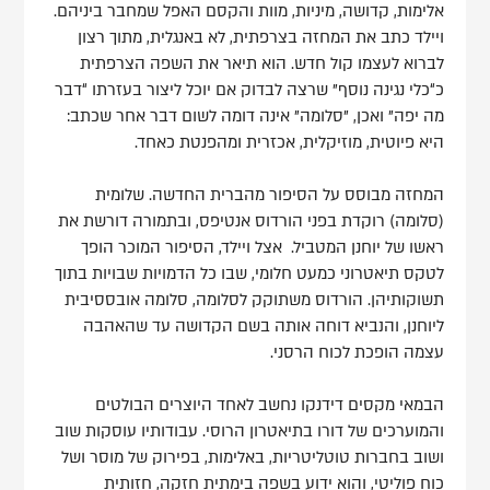
אלימות, קדושה, מיניות, מוות והקסם האפל שמחבר ביניהם.
ויילד כתב את המחזה בצרפתית, לא באנגלית, מתוך רצון
לברוא לעצמו קול חדש. הוא תיאר את השפה הצרפתית
כ“כלי נגינה נוסף” שרצה לבדוק אם יוכל ליצור בעזרתו “דבר
מה יפה" ואכן, "סלומה" אינה דומה לשום דבר אחר שכתב:
היא פיוטית, מוזיקלית, אכזרית ומהפנטת כאחד.
המחזה מבוסס על הסיפור מהברית החדשה. שלומית
(סלומה) רוקדת בפני הורדוס אנטיפס, ובתמורה דורשת את
ראשו של יוחנן המטביל. אצל ויילד, הסיפור המוכר הופך
לטקס תיאטרוני כמעט חלומי, שבו כל הדמויות שבויות בתוך
תשוקותיהן. הורדוס משתוקק לסלומה, סלומה אובססיבית
ליוחנן, והנביא דוחה אותה בשם הקדושה עד שהאהבה
עצמה הופכת לכוח הרסני.
הבמאי מקסים דידנקו נחשב לאחד היוצרים הבולטים
והמוערכים של דורו בתיאטרון הרוסי. עבודותיו עוסקות שוב
ושוב בחברות טוטליטריות, באלימות, בפירוק של מוסר ושל
כוח פוליטי, והוא ידוע בשפה בימתית חזקה, חזותית