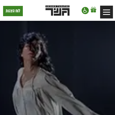
דלג לתוכן
דלג לסרגל הניווט
תיאטרון
לוח הצגות
Toggle
גשר,
הצגות
navigation
בתל
אביב