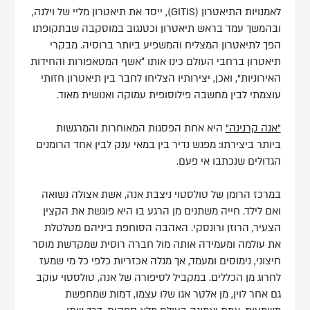
לאמנויות התיאטרון (GITIS), ייסד את תיאטרון מליי של וילנה,
ובהמשך עמד בראש תיאטרון וכטנגוב במוסקבה שבתקופתו
הפך לתיאטרון המצליח והמשפיע ביותר ברוסיה. מבקרי
תיאטרון ברחבי העולם כינו אותו “אשף המטאפורות והחידות
האירוניות”, ואכן, יצירותיו הצליחו לחבר בין תיאטרון חזותי
עוצמתי לבין מחשבה פילוסופית עמוקה ואנושית מאוד.
"אנה קרנינה"
היא אחת הפסגות המאוחרות והמרגשות
ביותר ביצירתו: מפגש נדיר בין במאי ענק לבין אחד הרומנים
הגדולים שנכתבו אי פעם.
במרכז הרומן של טולסטוי ניצבת אנה, אשת אצולה נשואה
ואם לילד. חייה משתנים מן הרגע בו היא פוגשת את הקצין
הצעיר, הרוזן ורונסקי. האהבה הסוחפת ביניהם מטלטלת
את עולמה ומעמידה אותה מול חברה רוסית שמקדשת מוסר
חיצוני, נימוסים ומעמד, אך מגלה אכזריות כלפי כל מי שמעז
לחרוג מן הכללים. במקביל לסיפורה של אנה, טולסטוי עוקב
גם אחר לוין, מן אלטר אגו שלו עצמו, דמות שמחפשת