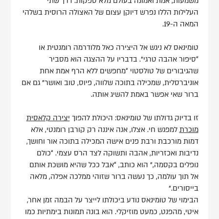
משמעות, אמת ואמונה בעולם מלא ספקות. דרך שתי
העלילות הללו נפרש דיוקן עצום של האצולה הרוסית בשלהי
המאה ה-19.
טומינאס לא ניגש אל היצירה כאל מלודרמה רומנטית או
“סיפור אהבה טרגי”. בדבריו על ההצגה הוא מסביר
שהגיבורים של טולסטוי “מחפשים ללא הרף אמת אחת
אוניברסלית, שמכילה בתוכה שלווה, פיוס, טוב ואושר” גם אם
ברור שאי אפשר באמת להשיג אותה.
זו בדיוק גדולתו של טומינאס: היכולת להפוך
יצירה קלאסית
מוכרת
למפגש חי. אצלו, אנה איננה רק קורבן רומנטי, אלא
דמות מורכבת ורבת פנים אישה המכילה בתוכה אור וחושך,
נדיבות ואכזריות, אהבה ותשוקה לצד הרס עצמי. “כולם
נופלים בקסמה,” הוא כותב, “אבל ככל שהיא מושכת אותם
אל תוך עולמה, כך נעשה ברור שזוהי ממלכה אפלה, מלאה
בייסורים.”
הבימוי של טומינאס נודע ביכולתו לייצר על הבמה זמן אחר,
איטי, מהפנט, כמעט מוזיקלי. הוא בונה תמונות בימתיות כמו