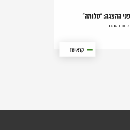
ני ההצגה: "סלומה"
כמוות אהבה
קרא עוד