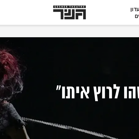
תיאטרון
דון
גשר,
ם
הצגות
בתל
אביב
ו לרוץ איתו"