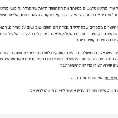
של עידו קולטון מדגישים במיוחד את התחושה הזאת של מרדף וחיפוש. קולטו
תום” ומזכיר את כוחה של האהבה דווקא בתקופה מלאה בפחד, אלימות ושנא
היוצרים מספרים שבתהליך העבודה הם חשבו שוב ושוב על נעדרים, חטופים
 איננה רק סיפור נעורים נוסטלגי, אלא גם ניסיון לדבר על ישראל של היו
 גם ברגעים הקשים ביותר.
רים הישראליים המשולבים בהצגה מעניקים לעולם הבימתי תחושה חיה ופועמ
ה התזזיתית של הרחוב הירושלמי, נוצרים גם רגעים עדינים מאוד של אינטימי
 שירוץ לצידן כדי לא להישאר לבד.
ץ איתו"
הוא סיפור על תקווה.
שה, אלים ומפורק עדיין אפשר למצוא מישהו לרוץ אליו.