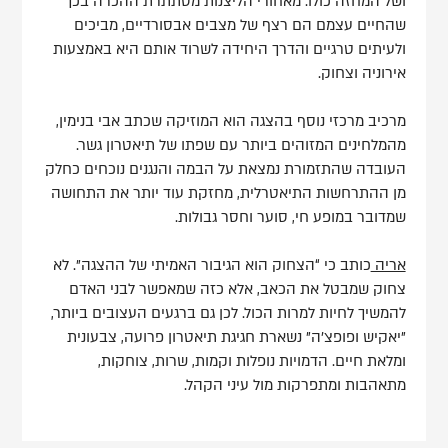
ושל המחזה כולו. מאחורי הליצנות מסתתרת ההכרה בכך
שהחיים עצמם הם רצף של מצבים אבסורדיים, מביכים
ולעיתים טרגיים והדרך היחידה לשרוד אותם היא באמצעות
אירוניה וצחוק.
מרכיב מרכזי נוסף בהצגה הוא המוזיקה שכתב אבי בנימין,
מהמלחינים המזוהים ביותר עם שפתו של תיאטרון גשר.
העובדה שהתזמורת נמצאת על הבמה והנגנים נוכחים כחלק
מן ההתרחשות התיאטרלית, מחזקת עוד יותר את התחושה
שמדובר במופע חי, סוער וחסר גבולות.
אריה
כותב כי “הצחוק הוא הגיבור האמיתי של ההצגה”. לא
צחוק שמבטל את הכאב, אלא כזה שמאפשר לבני האדם
להמשיך לחיות למרות הכול. לכן גם ברגעים העצובים ביותר,
"יאקיש ופופצ'ה" נשארת חגיגת תיאטרון פרועה, צבעונית
ומלאת חיים. הדמויות נופלות וקמות, שרות, צוחקות,
מתאהבות ומתפרקות מול עיני הקהל.