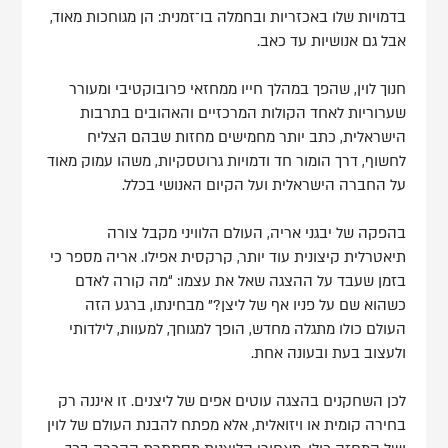
בדמויות שלו באכזריות ובחמלה בו־זמנית: הן מגוחכות מאוד,
אבל גם אנושיות עד כאב.
חנוך לוין, שהפך במהלך חייו ממחזאי פרובוקטיבי ומעורר
שערוריות לאחד הקולות המרכזיים והאהובים בתרבות
הישראלית, כתב יותר מחמישים מחזות שבהם הצליח
לחשוף, דרך הומור חד ודמויות גרוטסקיות, משהו עמוק מאוד
על החברה הישראלית ועל הקיום האנושי בכלל.
בהפקה של יבגני אריה, העולם הלוויני מקבל צורה
תיאטרלית קיצונית עוד יותר, קרקסית אפילו. אריה מספר כי
בזמן שעבד על ההצגה שאל את עצמו: “מה קורה לאדם
כשהוא שם על פניו אף של ליצן?” מבחינתו, ברגע הזה
העולם כולו מתגלה מחדש, הופך למגוחך, למעוות, לילדותי
ולעצוב בעת ובעונה אחת.
לכן השחקנים בהצגה עוטים אפים של ליצנים. זו איננה רק
בחירה קומית או ויזואלית, אלא מפתח להבנת העולם של לוין