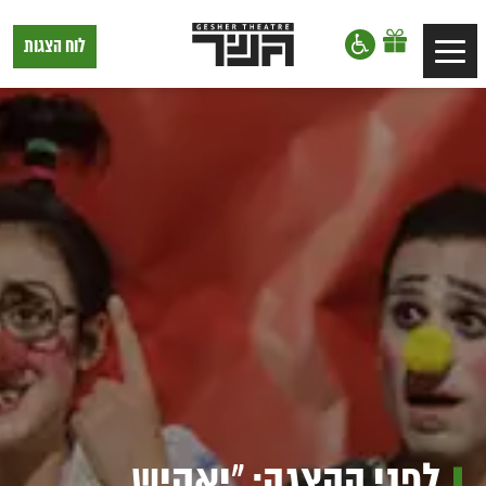
דלג לתוכן
דלג לסרגל הניווט
תיאטרון
לוח הצגות
Toggle
גשר,
הצגות
navigation
בתל
אביב
לפני ההצגה: "יאקיש