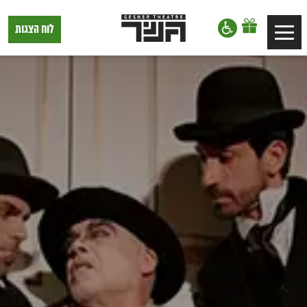
דלג לתוכן
דלג לסרגל הניווט
תיאטרון
לוח הצגות
Toggle
גשר,
הצגות
navigation
בתל
אביב