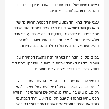
כאשר דמויות שוליות מנסות להבין את תפקידן בעולם שבו
ההחלטות מתקבלות בידי אחרים.
יבגני אריה
, במאי ההצגה, שהייתה הסנונית הראשונה של
תיאטרון גשר בישראל בשנת 1991, ראה במחזה הזה הרבה
יותר מפרשנות ל־המלט. עבורו, זו הייתה יצירה על בני אדם
שלא הצליחו לומר “לא” בזמן ועל המחיר שהם שילמו על
ההיסחפות אל תוך מערבולת גדולה מהם בכמה מידות.
במובן מסוים, הבחירה במחזה הזה כהצגת הפתיחה של
גשר הייתה גם הצהרה אמנותית: תיאטרון שמבקש לתת קול
דווקא לדמויות שבדרך כלל נשארות בשוליים.
הבמאי עמית אפשטיין, ששיחזר את ההצגה המקורית, ציין כי
"רוזנקרנץ וגילדנשטרן מתים"
היא “הצגה על תיאטרון”. לא
רק משום שיש בה שחקנים, טרגיקאים ומשחקי זהויות אלא
מפני שהיא בוחנת את עצם הקיום האנושי דרך הבמה: מי
כותב את הסיפור שלנו? האם אנחנו באמת בעלי בחירה?