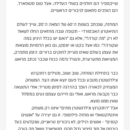
שייקספיר הם חולפים בשולי העלילה. אצל טום סטופארד,
הם הופכים פתאום לגיבורים הראשיים.
המחזה, שנכתב בשנות ה־60 של המאה ה־20, שייך לעולם
התיאטרון האבסורדי - תקופה שבה מחזאים החלו לשאול
לא רק “מה קורה?”, אלא גם “האם יש בכלל היגיון במה
שקורה?”. כמו אצל בקט או יונסקו, גם כאן הדמויות מוצאות
את עצמן בעולם שאינו מציית לחוקים ברורים: הזמן מתפרק,
המציאות מתערערת, והגורל נדמה ככוח שכבר נכתב מראש.
כבר בתחילת המחזה, שוב ושוב, מטילים רוזנקרנץ
וגילדנשטרן מטבע ובכל פעם יוצא אותו הצד. המשחק
המצחיק לכאורה הופך בהדרגה לסימן מטריד: אולי התוצאה
כבר נקבעה מראש, ואולי גם חייהם עצמם נעים במסלול
שאין ממנו מוצא.
אבל "רוזנקרנץ וגילדנשטרן מתים" איננו רק משחק
אינטלקטואלי או מחזה פילוסופי. זו גם יצירה על “אנשים
קטנים” - אנשים רגילים, לא גיבורים טראגיים, שנקלעים בעל
כורחם אל תוך סיפור גדול מהם. סטופארד שואל מה קורה