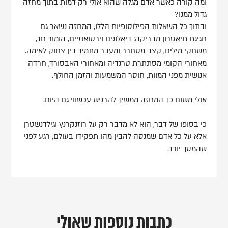
ומה קורה כאשר אדם מגלה שהוא אולי רק דמות בתוך מחזה
גדול ממנו?
ובתוך כל השאלות הפילוסופיות הללו, המחזה נשאר גם
חגיגת תיאטרון מבריקה: דיאלוגים וירטואוזיים, הומור חד,
משחקי מילים, קצב מסחרר ומעבר מתמיד בין צחוק לאימה.
מאחורי הקומי מסתתרת טרגדיה ומאחורי האבסורד, חרדה
אנושית מפני המוות, חוסר המשמעות והזמן החולף.
אולי משום כך המחזה ממשיך להרגיש עכשווי גם היום.
כי בסופו של דבר, הוא לא מדבר רק על רוזנקרנץ וגילדנשטרן
אלא על כל אדם שמנסה להבין מהו תפקידו בעולם, רגע לפני
שהמסך יורד.
כתבות נוספות שאולי