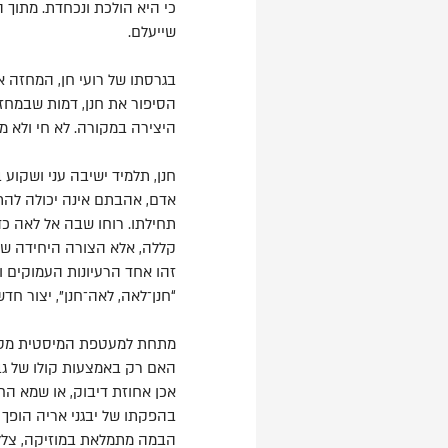
כי היא הולכת ונכחדת. מתוך ה
שייעלם.
בגרסתו של רועי חן, המחזה אי
הסיפור את חנן, דמות שבמחז
היצירה במקורה. לא חי ולא מ
חנן, תלמיד ישיבה עני ושקוע
אדם, אהבתם אינה יכולה להתמ
תחילתו. רוחו שבה אל לאה כדי
קללה, אלא הצורה היחידה ש
זהו אחד הרעיונות העמוקים ו
“חנן־לאה, לאה־חנן”, יצור חד
מתחת למעטפת המיסטית מסתתר
האם רק באמצעות קולו של גבר
אכן אחוזת דיבוק, או שמא ה
בהפקתו של יבגני אריה הופך ה
הבמה מתמלאת במוזיקה, צללים,