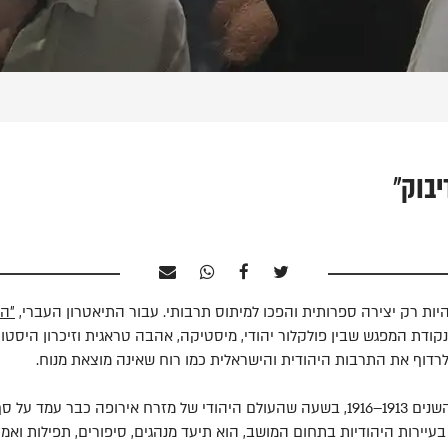
יבוק"
יות רק יצירה ספרותית והפכו למיתוס תרבותי. עבור התיאטרון העברי,
״הד
קודת המפגש שבין פולקלור יהודי, מיסטיקה, אהבה טראגית וזיכרון היסטור
רדוף את התרבות היהודית והישראלית כמו רוח שאינה מוצאת מנוח.
אנ-סקי כתב את המחזה בין השנים 1913–1916, בשעה שהעולם היהודי של מזרח אירופה כב
יירות היהודיות בתחום המושב, הוא תיעד מנהגים, סיפורים, תפילות ואמ