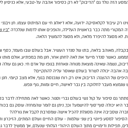
מסע הזה נולד גם ״הדיבוק״ לא רק כסיפור אהבה על-טבעי, אלא כניסיון לל
נו רק עיבוד לקלאסיקה ידועה, אלא דיאלוג חי עם המיתוס עצמו. חן ויבגני
ה המקורי מתה כבר בראשית העלילה, והופכים אותו לדמות שנלכדה
“בין ש
ת. לא מסוגל להיפרד מלאה, ולא מסוגל להמשיך הלאה.
 בקבלה, מאוהב בלאה, בתו של סנדר העשיר. אבל בעולם שבו מעמד, כסף ומ
מש. כאשר סנדר מייעד את לאה לחתן אחר, חנן מת במפתיע, אולם מותו אי
בוק, נשמה שאינה מוצאת מנוחה ונאחזת בגופו של אדם חי. כאן גם עולה הש
בה אהבה יכולה לשרוד בעולם שאוסר עליה להתקיים?
היפים של ההצגה: הדיבוק אינו רק רוח שנכנסת בגוף, אלא מצב קיומי. חנן 
ש שנמצא מעבר לחלוקה בין גבר לאישה, חיים ומוות, גוף ונפש.
 גם סיפור על קול נשי בעולם גברי וסגור. כאשר לאה מתחילה לדבר בקו
 היא יכולה סוף־סוף להישמע? וכך, ניתן גם לומר שהמחזה עוסק גם בכוח, 
חברה שסביבה אינה מסוגלת להכיל אישה שמסרבת לקבל את גורלה?
סיפור למסע פיוטי בין שני עולמות - עולם החיים ועולם המתים, הזיכרון 
 תפילות ודימויים מתוך העולם היהודי הגלותי שנעלם, אך ממשיך לדבר גם 