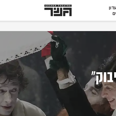
תיאטרון
דון
גשר,
ם
הצגות
בתל
אביב
בוק"