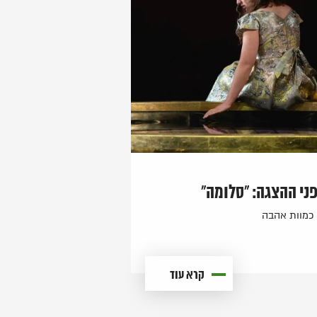
ני ההצגה: "סלומה"
כמוות אהבה
קרא עוד