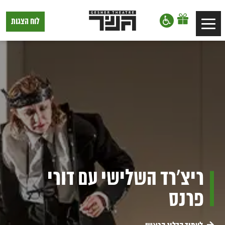
דלג לתוכן
דלג לסרגל הניווט
תיאטרון
לוח הצגות
Toggle
גשר,
הצגות
navigation
בתל
אביב
ריצ'רד השלישי עם דורי
פרנס