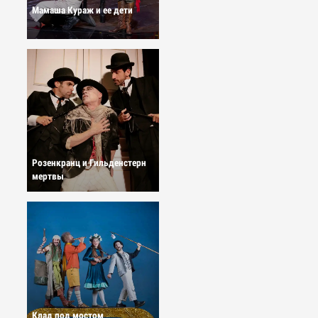
Мамаша Кураж и ее дети
Розенкранц и Гильденстерн
мертвы
Клад под мостом