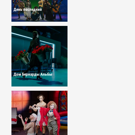
День последний
Дом Бернарды Альбы