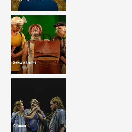
Якиш и Пупче
Самсон