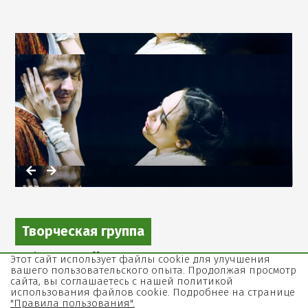
,
Открыть
фотографию
в
галерее
Творческая группа
Автор пьесы:
Мольер
Этот сайт использует файлы cookie для улучшения
вашего пользовательского опыта. Продолжая просмотр
Перевод:
Рои Хен
сайта, вы соглашаетесь с нашей политикой
использования файлов cookie. Подробнее на странице
Постановка,адаптация и муз.оформление:
Александр
"Правила пользования".