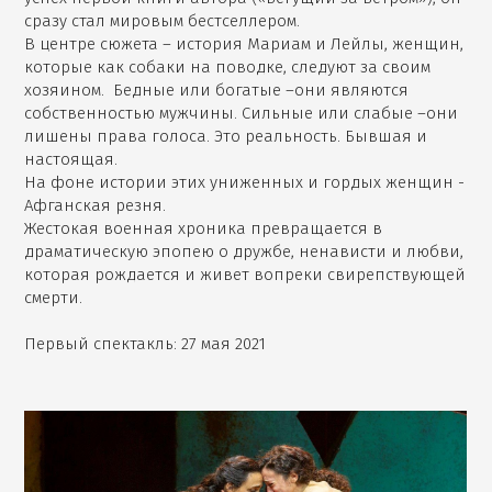
сразу стал мировым бестселлером.
В центре сюжета – история Мариам и Лейлы, женщин,
которые как собаки на поводке, следуют за своим
хозяином. Бедные или богатые –они являются
собственностью мужчины. Сильные или слабые –они
лишены права голоса. Это реальность. Бывшая и
настоящая.
На фоне истории этих униженных и гордых женщин -
Афганская резня.
Жестокая военная хроника превращается в
драматическую эпопею о дружбе, ненависти и любви,
которая рождается и живет вопреки свирепствующей
смерти.
Первый спектакль: 27 мая 2021
Александр
Ханин,
Открыть
фотографию