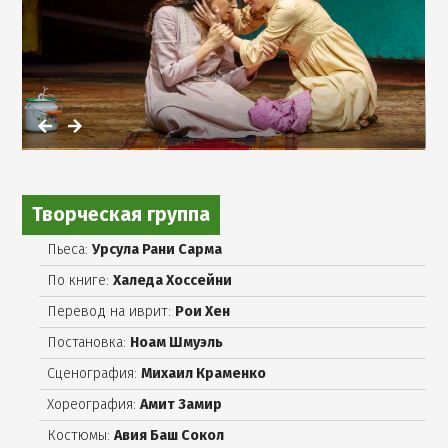
в
галерее
Творческая группа
Пьеса:
Урсула Рани Сарма
По книге:
Халеда Хоссейни
Перевод на иврит:
Рои Хен
Постановка:
Ноам Шмуэль
Сценография:
Михаил Краменко
Хореография:
Амит Замир
Костюмы:
Авия Баш Сокол