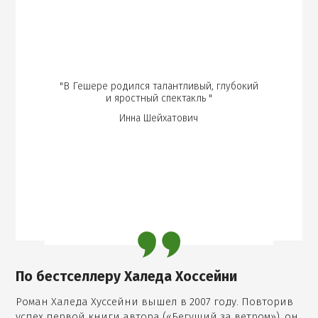
"В Гешере родился талантливый, глубокий
и яростный спектакль "
Инна Шейхатович
По бестселлеру Халеда Хоссейни
Роман Халеда Хуссейни вышел в 2007 году. Повторив
успех первой книги автора (
«Бегущий за ветром»
), он