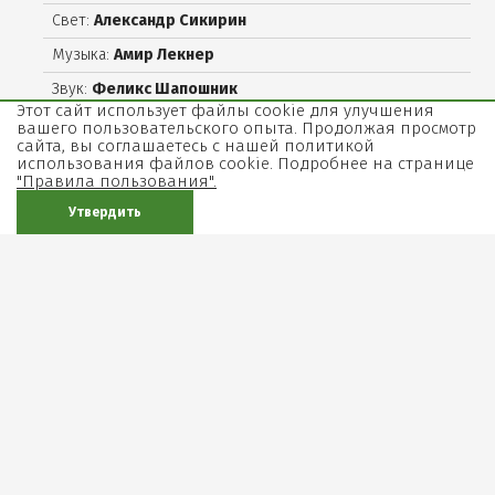
Свет:
Александр Сикирин
Музыка:
Амир Лекнер
Звук:
Феликс Шапошник
Этот сайт использует файлы cookie для улучшения
Ассистент режиссера:
Хани Йехезкель
вашего пользовательского опыта. Продолжая просмотр
сайта, вы соглашаетесь с нашей политикой
Консультант по персидскому языку и произножению:
Д-
использования файлов cookie. Подробнее на странице
р Тамар Эйлам Гиндин
"Правила пользования".
Утвердить
Актеры
Мариам:
Нета Шпигельман
Елена Яралова
Лейла:
Рони Эйнав
Рашид:
Дорон Тавори