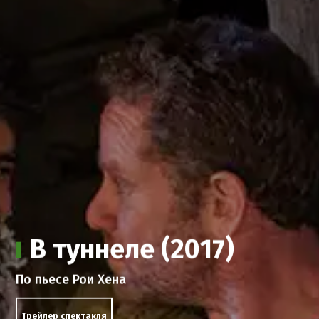
В туннеле (2017)
По пьесе Рои Хена
Трейлер спектакля