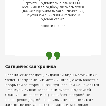
артисты - удивительно слаженный,
органичный по подбору ансамбль сумел
два часа удерживать зал в напряжении,
неустанном внимании и, главное, в
удовольствии"
Новости недели
Сатирическая хроника
Израильские солдаты, видавший виды мелуимник и
"зеленый" призывник, Ивтах и Цлиль, оказываются в
прорытом со стороны Газы туннеле. Там же находятся
- Мансур и Хишам. Теперь они вместе. Под землей.
Один из них-палестинец- погибает в первой же
перестрелке. Другой – израильтянин, становится "
живым трупом". Он лежит на мине, и как только