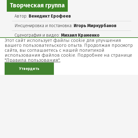
Творческая группа
Автор:
Венедикт Ерофеев
Инсценировка и постановка:
Игорь Миркурбанов
Сценография и видео:
Михаил Краменко
Этот сайт использует файлы cookie для улучшения
Костюмы:
Анна Ицкович
вашего пользовательского опыта. Продолжая просмотр
сайта, вы соглашаетесь с нашей политикой
Музыка:
Эди Сомирен
использования файлов cookie. Подробнее на странице
"Правила пользования".
Звук:
Михаил Вайсбурд
Утвердить
Свет:
Михаил Краменко
Александр Сикирин
Дмитрий Гуревич
Актеры
Венечка:
Игорь Миркурбанов