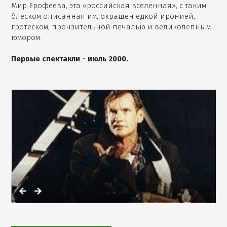
Мир Ерофеева, эта «российская вселенная», с таким
блеском описанная им, окрашен едкой иронией,
гротеском, пронзительной печалью и великолепным
юмором.
Первые спектакли - июль 2000.
,
Открыть
фотографию
в
галерее