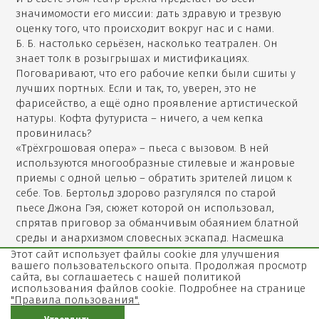
значимомости его миссии: дать здравую и трезвую
оценку того, что происходит вокруг нас и с нами.
Б. Б. настолько серьёзен, насколько театрален. Он
знает толк в розыгрышах и мистификациях.
Поговаривают, что его рабочие кепки были сшиты у
лучших портных. Если и так, то, уверен, это не
фарисейство, а ещё одно проявление артистической
натуры. Кофта футуриста – ничего, а чем кепка
провинилась?
«Трёхгрошовая опера» – пьеса с вызовом. В ней
используются многообразные стилевые и жанровые
приемы с одной целью – обратить зрителей лицом к
себе. Тов. Бертольд здорово разгулялся по старой
пьесе Джона Гэя, сюжет которой он использовал,
спрятав приговор за обманчивым обаянием блатной
среды и анархизмом словесных эскапад. Насмешка
над общепринятым и жонглирование приёмами
Этот сайт использует файлы cookie для улучшения
вашего пользовательского опыта. Продолжая просмотр
различных эпох и стилей (блистательно выраженная
сайта, вы соглашаетесь с нашей политикой
в музыке Курта Вайля) – исток той динамичной
использования файлов cookie. Подробнее на странице
полемичности, что принесла их созданию
"Правила пользования".
непреходящую славу у гурманов театра и у самой