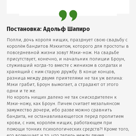
Постановка: Адольф Шапиро
Полли, дочь короля нищих, празднует свою свадьбу с
королём бандитов Мэкхитом, которого для простоты в
повседневной жизни зовут Мэки-нож. На свадьбе
присутствует, конечно, и начальник полиции Броун,
служивший когда-то вместе с женихом в солдатах и
хранящий с ним старую дружбу. В конце концов,
разница между двумя приятелями не так уж велика:
Мэки грабит, Броун вымогает, а страдают от этого
одни и те же.
Но король нищих далеко не так снисходителен к
Мэки-ножу, как Броун. Пичем считает мезальянсом
замужество дочери, ибо разве можно сравнить
бандита, не останавливающегося перед пролитием
крови, с ним, королём нищих, работающем при
помощи тонких психологических средств?! Кроме того,
его возмущает и то, что теперь между двумя