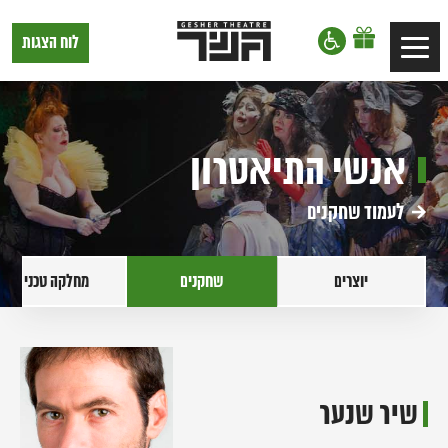
דלג לתוכן
דלג לסרגל הניווט
תיאטרון
לוח הצגות
Toggle
גשר,
הצגות
navigation
בתל
אביב
אנשי התיאטרון
לעמוד שחקנים
יוצרים
שחקנים
מחלקה טכנית
שיר שנער