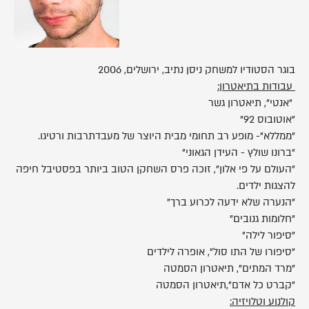
בוגר הסטודיו למשחק ניסן נתיב, ירושלים, 2006
עבודות בתיאטרון:
"אנטי", תיאטרון גשר
"אוטובוס 92"
"ממללא"- מופע רב תחומי מבית היוצר של מעבדתרבות ורטיגו.
"ברונו שולץ - העידן הגאוני"
"העולם על פי אלון", זוכה פרס השחקן הטוב ביותר בפסטיבל חיפה
להצגות ילדים.
"הנערה שלא ידעה לכרוע ברך"
"חלומות גנובים"
"סיפור לילה"
"סיפורו של התו סול", אופרה לילדים
"מרד המתים", תיאטרון הסמטה
"קברט כל אדם",תיאטרון הסמטה
קולנוע וטלויזיה: