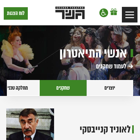
דלג לתוכן
דלג לסרגל הניווט
תיאטרון
לוח הצגות
Toggle
גשר,
הצגות
navigation
בתל
אביב
אנשי התיאטרון
לעמוד שחקנים
יוצרים
שחקנים
מחלקה טכנית
לאוניד קנייבסקי