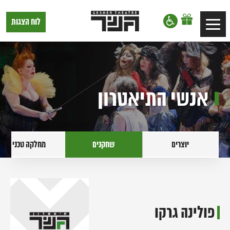
דלג לתוכן
דלג לסרגל הניווט
תיאטרון
לוח הצגות
Toggle
גשר,
הצגות
navigation
בתל
אביב
אנשי התיאטרון
יוצרים
שחקנים
מחלקה טכנית
פולינה גרקו