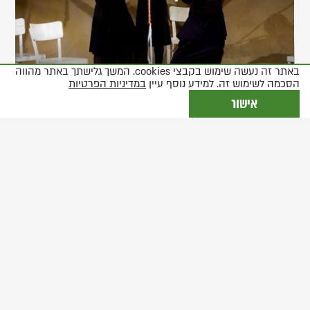
בתצוגת
גלריה
באתר זה נעשה שימוש בקבצי cookies. המשך גלישתך באתר מהווה
הסכמה לשימוש זה. למידע נוסף עיין
במדיניות הפרטיות
אישור
יוצרים
מאת:
שולמית ולפיש
עיבוד ובימוי:
יורם פאלק
כוריאוגרפיה:
מרינה בלטובה
תפאורה:
ניב מנור
תלבושות:
מירב נתנאל
תאורה:
מישה צ'רניאבסקי, אינה מלקין
מוסיקה:
אלדד דיאמנט