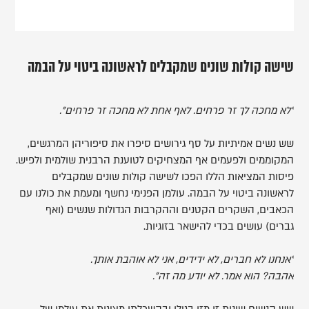
שישה קולות שונים שמקבלים לראשונה ביטוי על הבמה
"לא מחכה לך זר פרחים. לאף אחת לא מחכה זר פרחים".
שש נשים אמיתיות על סף גירושים סיפרו את סיפוריהן המרגשים,
המקוממים ולפעמים אף המצחיקים לטוענת הרבנית שולמית ולפיש.
פיסות המציאות הללו הפכו לשישה קולות שונים שמקבלים
לראשונה ביטוי על הבמה. עולמן הפנימי נחשף ומעמת את כולנו עם
הכאבים, השקרים הקטנים וההקרבות הגדולות שנשים (ואף
גברים) עושים בכדי להישאר בזוגיות.
"אנחנו לא חברים, לא ידידים, אני לא אוהבת אותך.
אהבה? הוא אמר. לא יודע מה זה".
שש הנשים שונות זו מזו בגילן ובהשכלתן מציגות את עולמן של