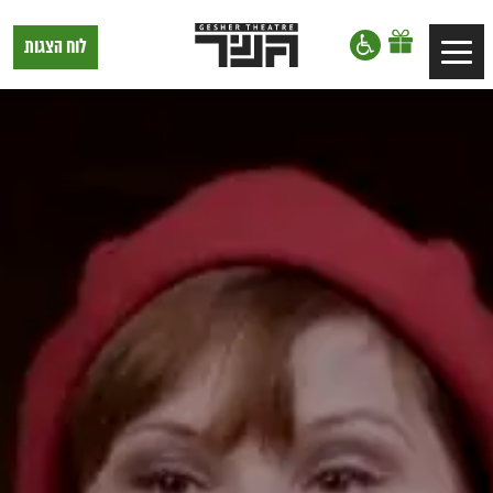
דלג לתוכן
דלג לסרגל הניווט
תיאטרון
לוח הצגות
Toggle
גשר,
הצגות
navigation
בתל
אביב