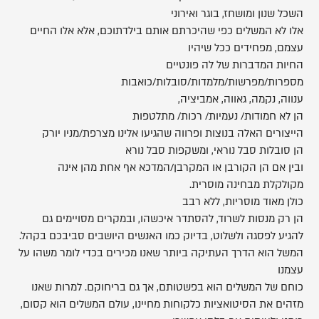
השכל שנון ומושחז, בוגר ואירוני
אלו לא המשלים כפי שהיכרתם אותם בילדתוכם, אלא אלו החיים
עצמם, מפחידים ככל שיהיו
החיות המדברות של לה פונטיים
מספרות/מפרשות/מלמדות/סובלות/כואבות
ענווה, נקמה, גאווה, אמביציה,
הן לא חמודות/ נעמיות/ רכות/ מתלטפות
הייצורים האלה בנוצות ופרווה שהגיעו אלינו מצרפת/מניו יורק
הן סובלות סבל נוראי, ומשקפות סבל נורא
ובין אם הן הקורבן או המקרבן/המדכא אף אחת מהן אינה
מקולקלת מבחינה מוסרית.
כולן מאוד מוסריות, ללא רבב
הן רק מנסות לשרוד, להסתדר איכשהו, ובמקרים מסויימים גם
להגיע לפסגה ולשלוט, בדיוק כמו האנשים היושבים סביבכם בקהל.
המשל הוא הדרך העתיקה ביותר שאנו מכירים בכדי לומר משהו על
עצמנו
כוחם של המשלים הוא בפשטותם, אך גם בריחוקם. למרות שאנו
מזהים את הסיטואציות כלקוחות מחיינו, עולם המשלים הוא קסום,