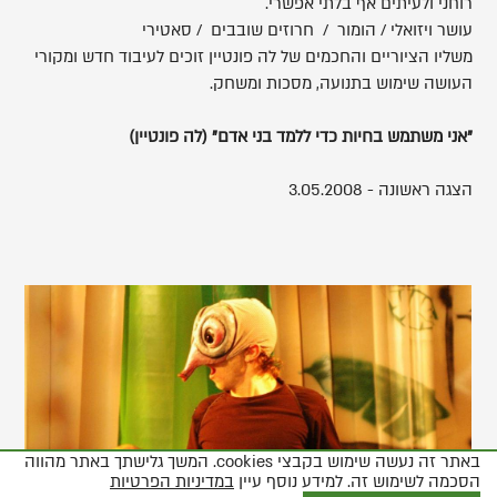
רוחני ולעיתים אף בלתי אפשרי.
עושר ויזואלי / הומור / חרוזים שובבים / סאטירי
משליו הציוריים והחכמים של לה פונטיין זוכים לעיבוד חדש ומקורי
העושה שימוש בתנועה, מסכות ומשחק.
"אני משתמש בחיות כדי ללמד בני אדם" (לה פונטיין)
הצגה ראשונה - 3.05.2008
,
פותח
את
התמונה
בתצוגת
גלריה
באתר זה נעשה שימוש בקבצי cookies. המשך גלישתך באתר מהווה
הסכמה לשימוש זה. למידע נוסף עיין
במדיניות הפרטיות