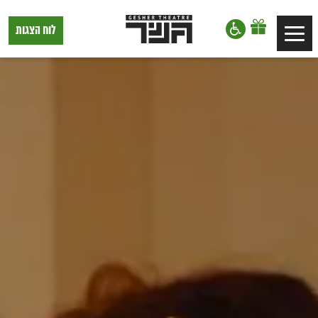
דלג לתוכן
דלג לסרגל הניווט
תיאטרון
לוח הצגות
Toggle
גשר,
הצגות
navigation
בתל
אביב