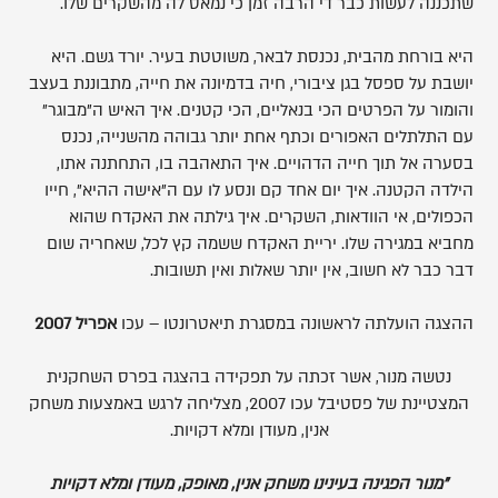
שתכננה לעשות כבר די הרבה זמן כי נמאס לה מהשקרים שלו.
היא בורחת מהבית, נכנסת לבאר, משוטטת בעיר. יורד גשם. היא
יושבת על ספסל בגן ציבורי, חיה בדמיונה את חייה, מתבוננת בעצב
והומור על הפרטים הכי בנאליים, הכי קטנים. איך האיש ה"מבוגר"
עם התלתלים האפורים וכתף אחת יותר גבוהה מהשנייה, נכנס
בסערה אל תוך חייה הדהויים. איך התאהבה בו, התחתנה אתו,
הילדה הקטנה. איך יום אחד קם ונסע לו עם ה"אישה ההיא", חייו
הכפולים, אי הוודאות, השקרים. איך גילתה את האקדח שהוא
מחביא במגירה שלו. יריית האקדח ששמה קץ לכל, שאחריה שום
דבר כבר לא חשוב, אין יותר שאלות ואין תשובות.
ההצגה הועלתה לראשונה במסגרת תיאטרונטו – עכו
אפריל 2007
נטשה מנור, אשר זכתה על תפקידה בהצגה בפרס השחקנית
המצטיינת של פסטיבל עכו 2007, מצליחה לרגש באמצעות משחק
אנין, מעודן ומלא דקויות.
"מנור הפגינה בעינינו משחק אנין, מאופק, מעודן ומלא דקויות