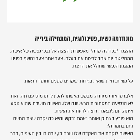
מונודרמה נשית, פסיכולוגית, המתחילה בירייה
ההצגה "ככה זה קרה", מאפשרת הצצה אל נבכי נפשה של אישה,
המחליטה יום אחד לרצוח את בעלה. צעד אחר צעד נחשף בפנינו
המנגנון הנפשי שחולל את הרצח.
על נשיות, חיי נישואין, בגידות, שקרים קטנים וחוסר וודאות.
אלברטו אורז מזוודה. מבקש מאשתו להכין לו תרמוס עם תה. זאת
לא הנסיעה המסתורית הראשונה שלו. האישה חושדת שהוא נוסע
איתה, עם ג'ובאנה. רוצה לדעת את האמת.
הוא פורץ בצחוק ואומר: "אמת נבקש והיא כה יקרה שאת החיים
ניתן בתמורה".
האישה לוקחת את האקדח שלו ויורה בו, יורה בו בין העיניים, דבר