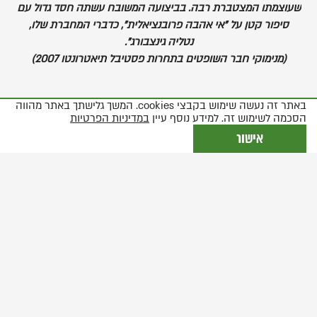
שעוצמתו המצטברת רבה. בביצועה המשובח עשתה חסד גדול עם
סיפור קטן על "אי אהבה
פרובנציאלית", כדברי המחברת שלו,
נטליה גינצבורג".
(מנימוקי חבר השופטים בתחרות פסטיבל תיאטרונטו 2007)
באתר זה נעשה שימוש בקבצי cookies. המשך גלישתך באתר מהווה
,
הסכמה לשימוש זה. למידע נוסף עיין
במדיניות הפרטיות
פותח
אישור
את
התמונה
בתצוגת
גלריה
יוצרים