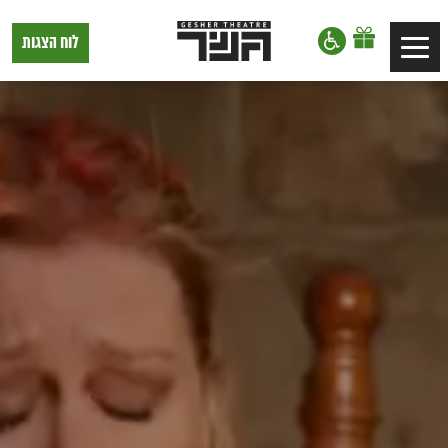
דלג לתוכן
דלג לסרגל הניווט
תיאטרון
לוח הצגות
Toggle
גשר,
הצגות
navigation
בתל
אביב