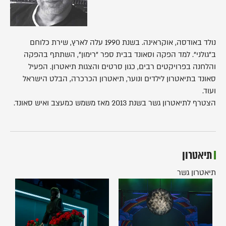
נולד באודסה, אוקראינה. בשנת 1990 עלה לארץ, שירת כלוחם
ב"גולני". למד הפקה וסאונד בבית ספר "רימון", השתתף בהפקה
והלחנה בפרויקטים רבים, כגון סרטים והצגות תיאטרון. הפעיל
סאונד בתיאטרון לילדים ונוער, תיאטרון הכרכרה, הבלט הישראל
ועוד.
הצטרף לתיאטרון גשר בשנת 2013 מאז משמש כמעצב ואיש סאונד.
תיאטרון
תיאטרון גשר
אחרית
בית
הימים
ברנרדה
אלבה