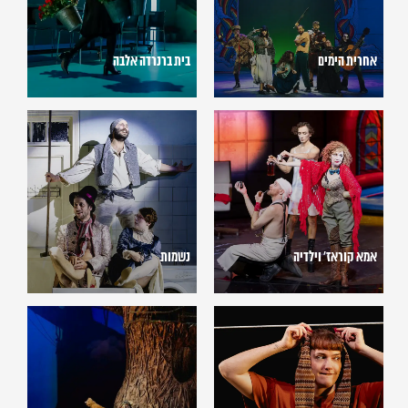
אחרית הימים
בית ברנרדה אלבה
אמא
נשמות
קוראז'
וילדיה
אמא קוראז' וילדיה
נשמות
איך
פו
ג'ירפה
הדב
ישנה