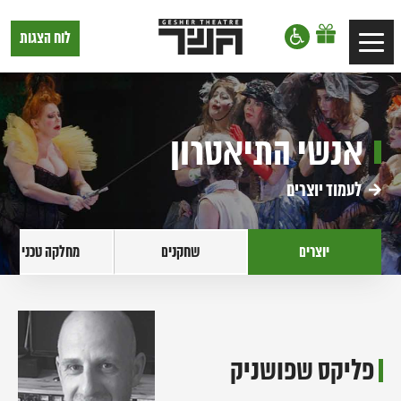
דלג לתוכן
דלג לסרגל הניווט
תיאטרון
לוח הצגות
Toggle
גשר,
הצגות
navigation
בתל
אביב
אנשי התיאטרון
לעמוד יוצרים
יוצרים
שחקנים
מחלקה טכנית
פליקס שפושניק