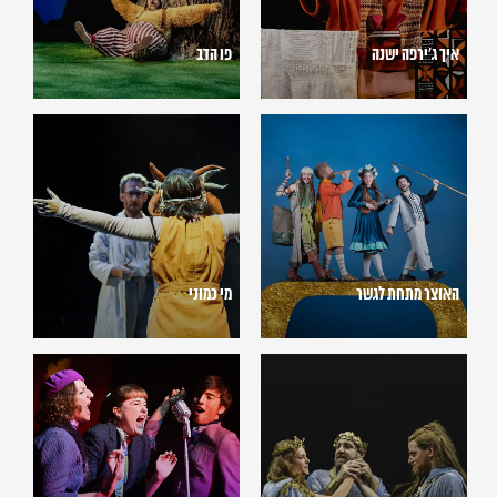
איך ג'ירפה ישנה
פו הדב
האוצר
מי
מתחת
כמוני
לגשר
האוצר מתחת לגשר
מי כמוני
שמשון
שלום,
מלחמה
(2024)