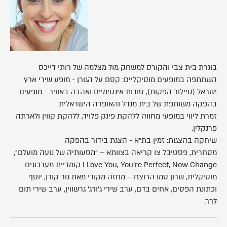
בוגרת בית צבי והקורס למשחק מול מצלמה של רותי דייכס
השתתפה במופעים מוסיקליים: קסם על הגורן - מופע שירי ארץ
ישראל (טיילור הפקות), סודות אינטימיים ואהבה באוויר - מופעים
בהפקה משותפת של בית מנדל והאופרה הישראלית
זמרת ליווי במופעי מחווה ללהקת פינק פלויד, ללהקת קווין ולארתה
פרנקלין.
שיחקה בהצגות: זמין בת"א - הצגת בידור בהפקה
מסחרית, פסטיבל צו קריאה בצוותא – "מסעותיה של נועה מועלם",
I Love You, You're Perfect, Now Change קומדיית מערכונים
מוסיקלית, שרון סמו הרוצח – מחזה מקורי מאת גור קורן, יוסף
וכתונת הפסים, אחים בדם, ערב שירי ג'ורג' גרשווין, ערב שירי תום
לרר.