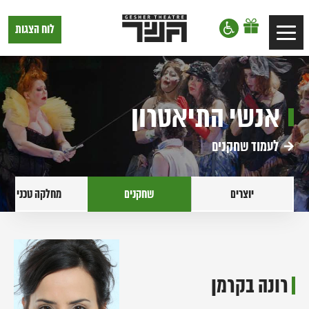
דלג לתוכן
דלג לסרגל הניווט
תיאטרון
לוח הצגות
Toggle
גשר,
הצגות
navigation
בתל
אביב
אנשי התיאטרון
לעמוד שחקנים
יוצרים
שחקנים
מחלקה טכנית
רונה בקרמן