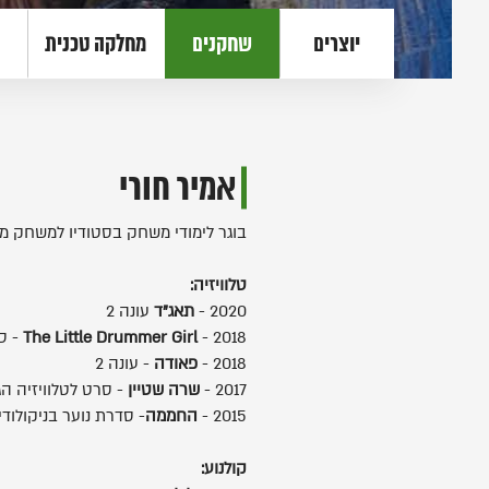
יוצרים
שחקנים
מחלקה טכנית
אמיר חורי
בוגר לימודי משחק בסטודיו למשחק מיסודו
טלוויזיה:
2020 -
תאג"ד
עונה 2
2018 -
The Little Drummer Girl
- סד
2018 -
פאודה
- עונה 2
2017 -
שרה שטיין
- סרט לטלוויזיה הג
2015 -
החממה
- סדרת נוער בניקולודיא
קולנוע: