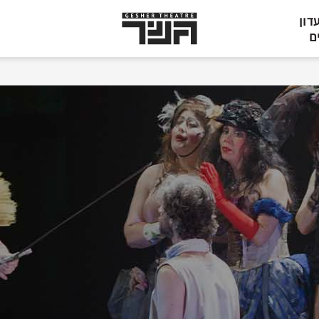
תיאטרון
דון
גשר,
ם
הצגות
בתל
אביב