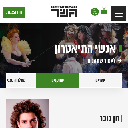
דלג לתוכן
דלג לסרגל הניווט
תיאטרון
לוח הצגות
Toggle
גשר,
הצגות
navigation
בתל
אביב
אנשי התיאטרון
לעמוד שחקנים
יוצרים
שחקנים
מחלקה טכנית
חן נוכר